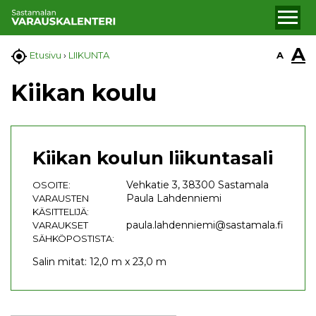
A

A
Etusivu
›
LIIKUNTA
Kiikan koulu
Kiikan koulun liikuntasali
Vehkatie 3, 38300 Sastamala
OSOITE:
Paula Lahdenniemi
VARAUSTEN
KÄSITTELIJÄ:
paula.lahdenniemi@sastamala.fi
VARAUKSET
SÄHKÖPOSTISTA:
Salin mitat: 12,0 m x 23,0 m