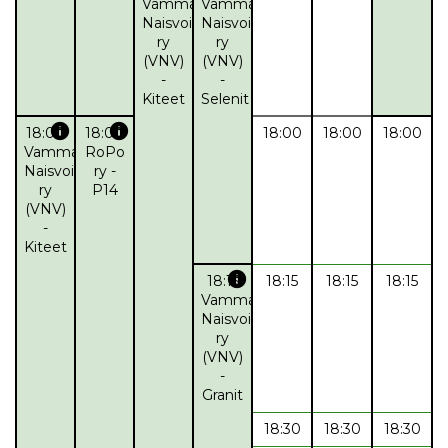
Vammalan
Vammalan
Naisvoimistelijat
Naisvoimistelijat
ry
ry
(VNV)
(VNV)
-
-
Kiteet
Selenit
info
info
18:00
18:00
18:00
18:00
18:00
Vammalan
RoPo
Naisvoimistelijat
ry -
ry
P14
(VNV)
-
Kiteet
info
18:15
18:15
18:15
18:15
Vammalan
Naisvoimistelijat
ry
(VNV)
-
Granit
18:30
18:30
18:30