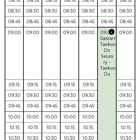
08:15
08:15
08:15
08:15
08:15
08:15
08:15
08:30
08:30
08:30
08:30
08:30
08:30
08:30
08:45
08:45
08:45
08:45
08:45
08:45
08:45
info
09:00
09:00
09:00
09:00
09:00
09:00
09:00
Sastamalan
Taekwon-
Do
Seura
ry -
Taekwon-
Do
09:15
09:15
09:15
09:15
09:15
09:15
09:30
09:30
09:30
09:30
09:30
09:30
09:45
09:45
09:45
09:45
09:45
09:45
10:00
10:00
10:00
10:00
10:00
10:00
10:15
10:15
10:15
10:15
10:15
10:15
10:30
10:30
10:30
10:30
10:30
10:30