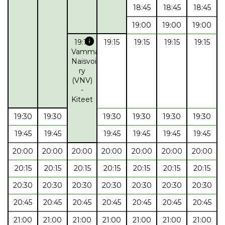
18:45
18:45
18:45
19:00
19:00
19:00
info
19:15
19:15
19:15
19:15
19:15
Vammalan
Naisvoimistelijat
ry
(VNV)
-
Kiteet
19:30
19:30
19:30
19:30
19:30
19:30
19:45
19:45
19:45
19:45
19:45
19:45
20:00
20:00
20:00
20:00
20:00
20:00
20:00
20:15
20:15
20:15
20:15
20:15
20:15
20:15
20:30
20:30
20:30
20:30
20:30
20:30
20:30
20:45
20:45
20:45
20:45
20:45
20:45
20:45
21:00
21:00
21:00
21:00
21:00
21:00
21:00