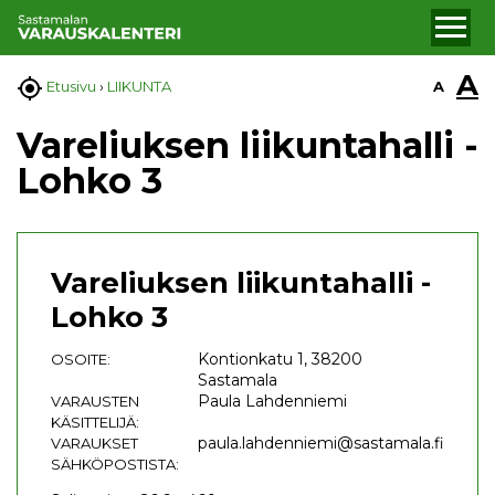
A

A
Etusivu
›
LIIKUNTA
Vareliuksen liikuntahalli -
Lohko 3
Vareliuksen liikuntahalli -
Lohko 3
Kontionkatu 1, 38200
OSOITE:
Sastamala
Paula Lahdenniemi
VARAUSTEN
KÄSITTELIJÄ:
paula.lahdenniemi@sastamala.fi
VARAUKSET
SÄHKÖPOSTISTA: