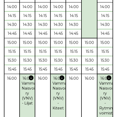
14:00
14:00
14:00
14:00
14:00
14:00
14:15
14:15
14:15
14:15
14:15
14:15
14:30
14:30
14:30
14:30
14:30
14:30
14:45
14:45
14:45
14:45
14:45
14:45
15:00
15:00
15:00
15:00
15:00
15:00
15:00
15:15
15:15
15:15
15:15
15:15
15:15
15:15
15:30
15:30
15:30
15:30
15:30
15:30
15:30
15:45
15:45
15:45
15:45
15:45
15:45
15:45
info
info
info
16:00
16:00
16:00
16:00
16:00
16:00
16:00
Vammalan
Vammalan
Vammala
Naisvoimistelijat
Naisvoimistelijat
Naisvoimis
ry
ry
ry
(VNV)
(VNV)
(VNV)
- Liljat
-
-
Kiteet
Rytmine
voimistel