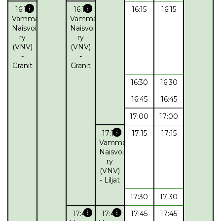
info
info
16:15
16:15
16:15
16:15
Vammalan
Vammalan
Naisvoimistelijat
Naisvoimistelijat
ry
ry
(VNV)
(VNV)
-
-
Granit
Granit
16:30
16:30
16:45
16:45
17:00
17:00
info
17:15
17:15
17:15
Vammalan
Naisvoimistelijat
ry
(VNV)
- Liljat
17:30
17:30
info
info
17:45
17:45
17:45
17:45