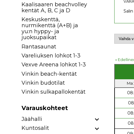
VARA
Kaalisaaren beachvolley
kentät A, B, C ja D
Salin
Keskuskenttä,
nurmikenttä (A+B) ja
yu:n hyppy- ja
juoksupaikat
Rantasaunat
Vareliuksen lohkot 1-3
« Edelline
Vexve Areena lohkot 1-3
Vinkin beach-kentät
Vinkin budotilat
Ma 2
Vinkin sulkapallokentät
08
08
Varauskohteet
08
Jäähalli
08
Kuntosalit
09