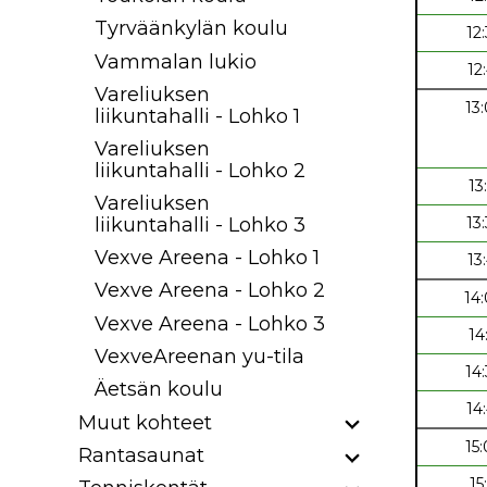
Tyrväänkylän koulu
12
Vammalan lukio
12
Vareliuksen
13
liikuntahalli - Lohko 1
Vareliuksen
liikuntahalli - Lohko 2
13
Vareliuksen
liikuntahalli - Lohko 3
13
Vexve Areena - Lohko 1
13
Vexve Areena - Lohko 2
14
Vexve Areena - Lohko 3
14
VexveAreenan yu-tila
14
Äetsän koulu
14
Muut kohteet
15
Rantasaunat
15