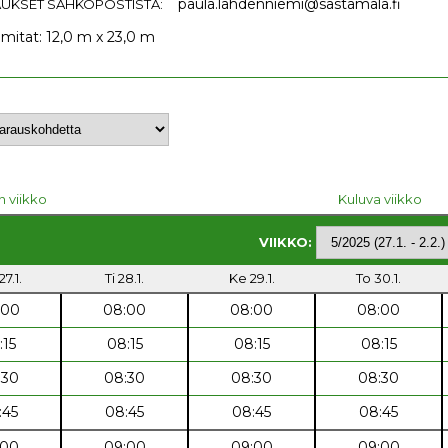
paula.lahdenniemi@sastamala.fi
UKSET SÄHKÖPOSTISTA:
 mitat: 12,0 m x 23,0 m
n viikko
Kuluva viikko
VIIKKO:
7.1.
Ti 28.1.
Ke 29.1.
To 30.1.
:00
08:00
08:00
08:00
:15
08:15
08:15
08:15
:30
08:30
08:30
08:30
:45
08:45
08:45
08:45
:00
09:00
09:00
09:00