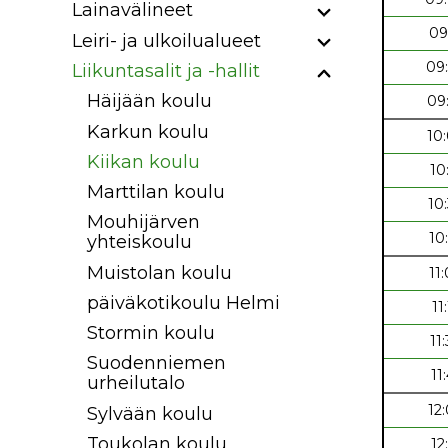
Lainavälineet
09
Leiri- ja ulkoilualueet
09
Liikuntasalit ja -hallit
Häijään koulu
09
Karkun koulu
10
Kiikan koulu
10
Marttilan koulu
10
Mouhijärven
10
yhteiskoulu
Muistolan koulu
11
päiväkotikoulu Helmi
11
Stormin koulu
11
Suodenniemen
11
urheilutalo
12
Sylvään koulu
Toukolan koulu
12