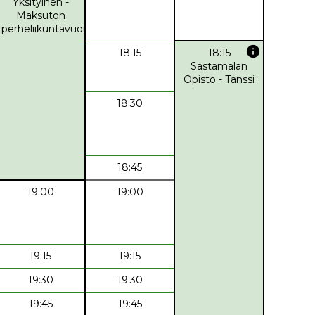
Yksityinen -
Maksuton
perheliikuntavuoro
info
18:15
18:15
Sastamalan
Opisto - Tanssi
18:30
18:45
19:00
19:00
19:15
19:15
19:30
19:30
19:45
19:45