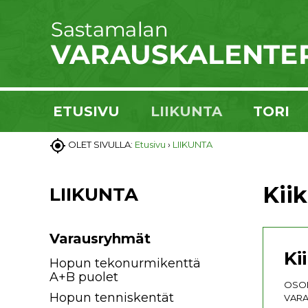
ETUSIVU
LIIKUNTA
TORI

OLET SIVULLA:
Etusivu
›
LIIKUNTA
Kii
LIIKUNTA
Varausryhmät
Ki
Hopun tekonurmikenttä
A+B puolet
OSOI
Hopun tenniskentät
VARA