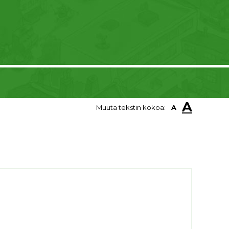
A
Muuta tekstin kokoa:
A