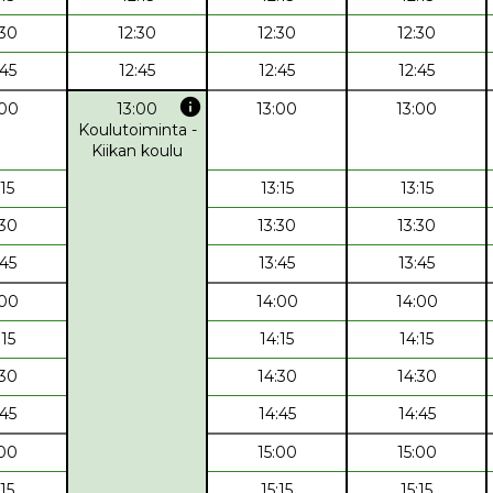
:30
12:30
12:30
12:30
:45
12:45
12:45
12:45
info
:00
13:00
13:00
13:00
Koulutoiminta -
Kiikan koulu
:15
13:15
13:15
:30
13:30
13:30
:45
13:45
13:45
:00
14:00
14:00
:15
14:15
14:15
:30
14:30
14:30
:45
14:45
14:45
:00
15:00
15:00
:15
15:15
15:15