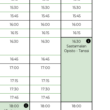
15:30
15:30
15:30
15:45
15:45
15:45
16:00
16:00
16:00
16:15
16:15
16:15
info
16:30
16:30
16:30
Sastamalan
Opisto - Tanssi
16:45
16:45
17:00
17:00
17:15
17:15
17:30
17:30
17:45
17:45
info
18:00
18:00
18:00