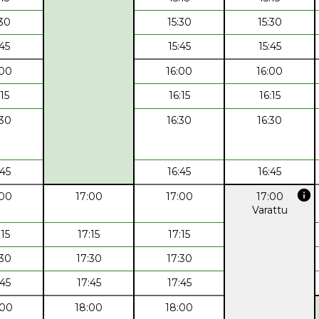
:30
15:30
15:30
:45
15:45
15:45
:00
16:00
16:00
:15
16:15
16:15
:30
16:30
16:30
:45
16:45
16:45
info
:00
17:00
17:00
17:00
Varattu
:15
17:15
17:15
:30
17:30
17:30
:45
17:45
17:45
:00
18:00
18:00