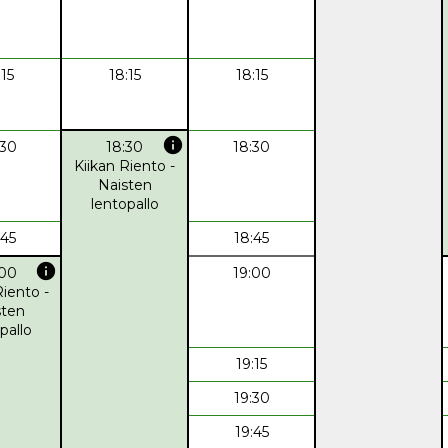
:15
18:15
18:15
info
:30
18:30
18:30
Kiikan Riento -
Naisten
lentopallo
:45
18:45
info
:00
19:00
Riento -
sten
pallo
19:15
19:30
19:45