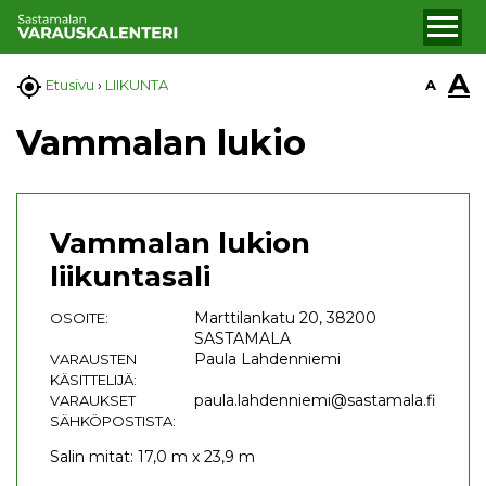
A

A
Etusivu
›
LIIKUNTA
Vammalan lukio
Vammalan lukion
liikuntasali
Marttilankatu 20, 38200
OSOITE:
SASTAMALA
Paula Lahdenniemi
VARAUSTEN
KÄSITTELIJÄ:
paula.lahdenniemi@sastamala.fi
VARAUKSET
SÄHKÖPOSTISTA:
Salin mitat: 17,0 m x 23,9 m