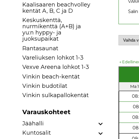
VARA
Kaalisaaren beachvolley
kentät A, B, C ja D
Salin
Keskuskenttä,
nurmikenttä (A+B) ja
yu:n hyppy- ja
juoksupaikat
Rantasaunat
Vareliuksen lohkot 1-3
« Edelline
Vexve Areena lohkot 1-3
Vinkin beach-kentät
Vinkin budotilat
Ma 1
Vinkin sulkapallokentät
08
08
Varauskohteet
08
Jäähalli
08
Kuntosalit
09