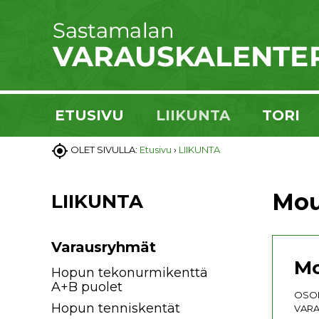
ETUSIVU
LIIKUNTA
TORI

OLET SIVULLA:
Etusivu
›
LIIKUNTA
Mou
LIIKUNTA
Varausryhmät
Mo
Hopun tekonurmikenttä
A+B puolet
OSOI
Hopun tenniskentät
VARA