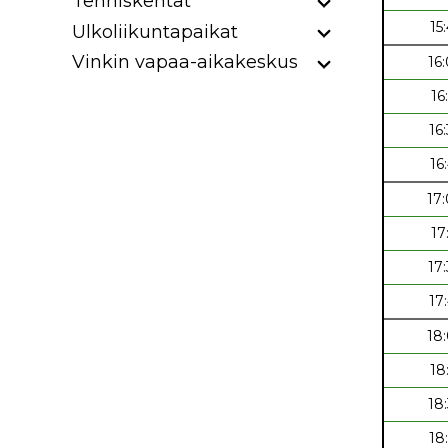
Tenniskentät
15
Ulkoliikuntapaikat
Vinkin vapaa-aikakeskus
16
16
16
16
17
17
17
17
18
18
18
18