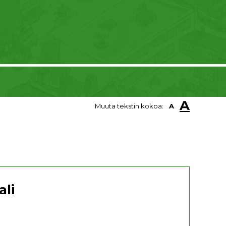
A
Muuta tekstin kokoa:
A
ali