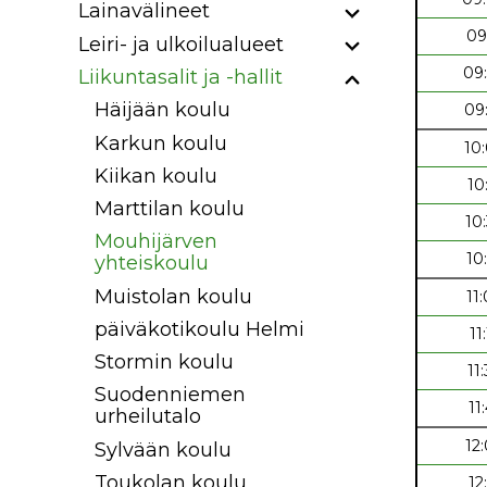
Lainavälineet
09
Leiri- ja ulkoilualueet
09
Liikuntasalit ja -hallit
Häijään koulu
09
Karkun koulu
10
Kiikan koulu
10
Marttilan koulu
10
Mouhijärven
10
yhteiskoulu
Muistolan koulu
11
päiväkotikoulu Helmi
11
Stormin koulu
11
Suodenniemen
11
urheilutalo
12
Sylvään koulu
Toukolan koulu
12