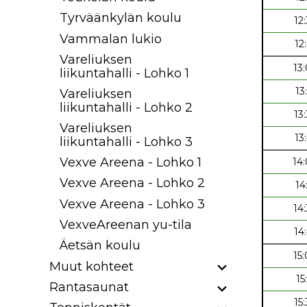
Tyrväänkylän koulu
12
Vammalan lukio
12
Vareliuksen
13
liikuntahalli - Lohko 1
13
Vareliuksen
liikuntahalli - Lohko 2
13
Vareliuksen
13
liikuntahalli - Lohko 3
Vexve Areena - Lohko 1
14
Vexve Areena - Lohko 2
14
Vexve Areena - Lohko 3
14
VexveAreenan yu-tila
14
Äetsän koulu
15
Muut kohteet
15
Rantasaunat
15