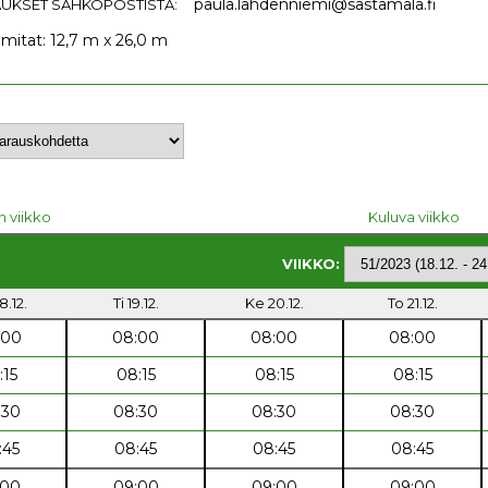
paula.lahdenniemi@sastamala.fi
UKSET SÄHKÖPOSTISTA:
 mitat: 12,7 m x 26,0 m
n viikko
Kuluva viikko
VIIKKO:
8.12.
Ti 19.12.
Ke 20.12.
To 21.12.
:00
08:00
08:00
08:00
:15
08:15
08:15
08:15
:30
08:30
08:30
08:30
:45
08:45
08:45
08:45
:00
09:00
09:00
09:00