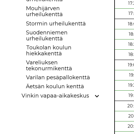
17
Mouhijärven
17
urheilukenttä
Stormin urheilukenttä
18
Suodenniemen
18
urheilukenttä
18
Toukolan koulun
hiekkakenttä
18
Vareliuksen
19
tekonurmikenttä
19
Varilan pesäpallokenttä
19
Äetsän koulun kenttä
Vinkin vapaa-aikakeskus
19
20
20
20