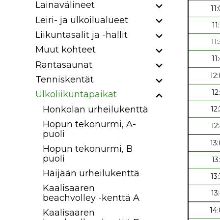
Lainavälineet
11
Leiri- ja ulkoilualueet
11
Liikuntasalit ja -hallit
11
Muut kohteet
11
Rantasaunat
12
Tenniskentät
12
Ulkoliikuntapaikat
Honkolan urheilukenttä
12
Hopun tekonurmi, A-
12
puoli
13
Hopun tekonurmi, B
puoli
13
Häijään urheilukenttä
13
Kaalisaaren
13
beachvolley -kenttä A
14
Kaalisaaren