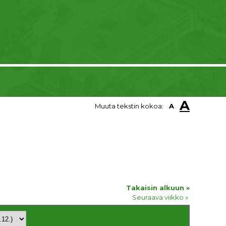
A
Muuta tekstin kokoa:
A
Takaisin alkuun »
Seuraava viikko »