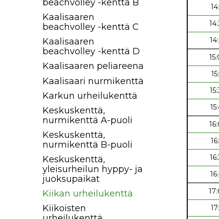
beachvolley -kenttä B
14
Kaalisaaren
14
beachvolley -kenttä C
14
Kaalisaaren
beachvolley -kenttä D
15
Kaalisaaren peliareena
15
Kaalisaari nurmikenttä
15
Karkun urheilukenttä
15
Keskuskenttä,
nurmikenttä A-puoli
16
Keskuskenttä,
16
nurmikenttä B-puoli
16
Keskuskenttä,
yleisurheilun hyppy- ja
16
juoksupaikat
17
Kiikan urheilukenttä
Kiikoisten
17
urheilukenttä