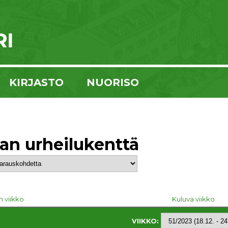
KIRJASTO
NUORISO
kan urheilukenttä
n viikko
Kuluva viikko
VIIKKO: