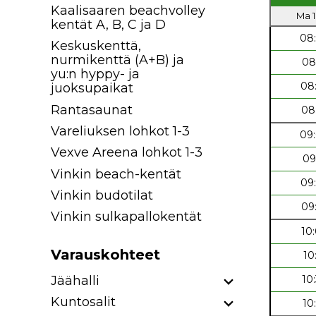
Kaalisaaren beachvolley
Ma 1
kentät A, B, C ja D
08
Keskuskenttä,
nurmikenttä (A+B) ja
08
yu:n hyppy- ja
08
juoksupaikat
Rantasaunat
08
Vareliuksen lohkot 1-3
09
Vexve Areena lohkot 1-3
09
Vinkin beach-kentät
09
Vinkin budotilat
09
Vinkin sulkapallokentät
10
Varauskohteet
10
Jäähalli
10
Kuntosalit
10