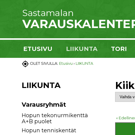
ETUSIVU
LIIKUNTA
TORI

OLET SIVULLA:
Etusivu
›
LIIKUNTA
Kii
LIIKUNTA
Varausryhmät
Hopun tekonurmikenttä
« Edelline
A+B puolet
Hopun tenniskentät