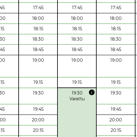
:45
17:45
17:45
17:45
:00
18:00
18:00
18:00
:15
18:15
18:15
18:15
:30
18:30
18:30
18:30
:45
18:45
18:45
18:45
:00
19:00
19:00
19:00
:15
19:15
19:15
19:15
info
:30
19:30
19:30
19:30
Varattu
:45
19:45
19:45
:00
20:00
20:00
:15
20:15
20:15