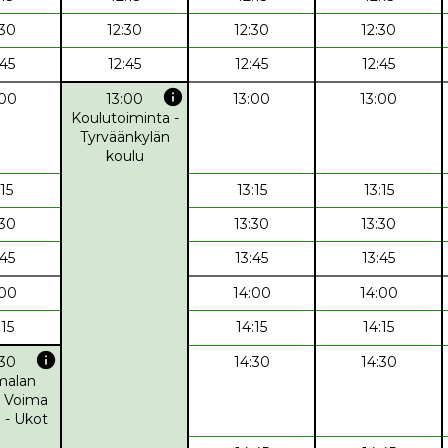
:30
12:30
12:30
12:30
:45
12:45
12:45
12:45
info
:00
13:00
13:00
13:00
Koulutoiminta -
Tyrväänkylän
koulu
:15
13:15
13:15
:30
13:30
13:30
:45
13:45
13:45
:00
14:00
14:00
:15
14:15
14:15
info
:30
14:30
14:30
alan
 Voima
) - Ukot