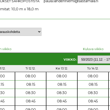
paula.lahdenniemi@sastamala.fi
UKSET SÄHKÖPOSTISTA:
 mitat: 10,0 m x 18,0 m
n viikko
Kuluva viikko
VIIKKO:
1.12.
Ti 12.12.
Ke 13.12.
To 14.12.
:00
08:00
08:00
08:00
:15
08:15
08:15
08:15
:30
08:30
08:30
08:30
:45
08:45
08:45
08:45
:00
09:00
09:00
09:00