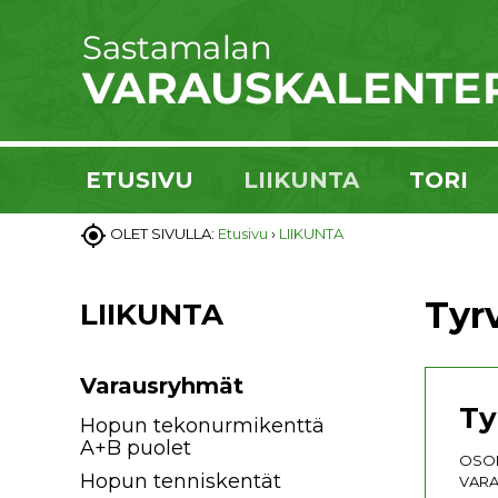
ETUSIVU
LIIKUNTA
TORI

OLET SIVULLA:
Etusivu
›
LIIKUNTA
Tyr
LIIKUNTA
Varausryhmät
Ty
Hopun tekonurmikenttä
A+B puolet
OSOI
Hopun tenniskentät
VARA