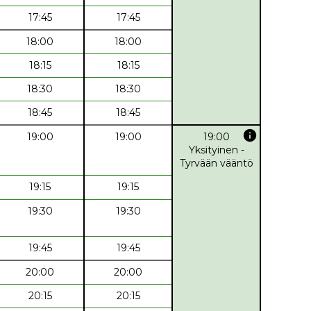
17:45
17:45
18:00
18:00
18:15
18:15
18:30
18:30
18:45
18:45
info
19:00
19:00
19:00
Yksityinen -
Tyrvään vääntö
19:15
19:15
19:30
19:30
19:45
19:45
20:00
20:00
20:15
20:15