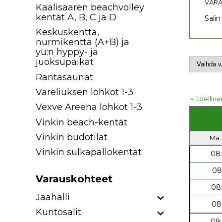
VARA
Kaalisaaren beachvolley
kentät A, B, C ja D
Salin
Keskuskenttä,
nurmikenttä (A+B) ja
yu:n hyppy- ja
juoksupaikat
Rantasaunat
Vareliuksen lohkot 1-3
« Edelline
Vexve Areena lohkot 1-3
Vinkin beach-kentät
Vinkin budotilat
Ma 1
Vinkin sulkapallokentät
08
08
Varauskohteet
08
Jäähalli
08
Kuntosalit
09