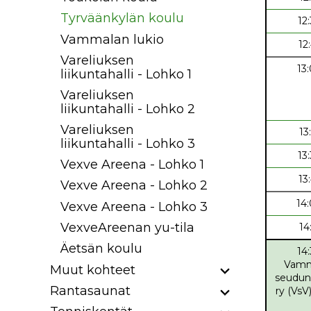
Tyrväänkylän koulu
12
Vammalan lukio
12
Vareliuksen
13
liikuntahalli - Lohko 1
Vareliuksen
liikuntahalli - Lohko 2
Vareliuksen
13
liikuntahalli - Lohko 3
13
Vexve Areena - Lohko 1
13
Vexve Areena - Lohko 2
14
Vexve Areena - Lohko 3
VexveAreenan yu-tila
14
Äetsän koulu
14
Vamm
Muut kohteet
seudun
Rantasaunat
ry (VsV