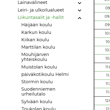
Lainavälineet
09
Leiri- ja ulkoilualueet
09
Liikuntasalit ja -hallit
Häijään koulu
09
Karkun koulu
10
Kiikan koulu
10
Marttilan koulu
10
Mouhijärven
10
yhteiskoulu
Muistolan koulu
11
päiväkotikoulu Helmi
11
Stormin koulu
11
Suodenniemen
11
urheilutalo
12
Sylvään koulu
Toukolan koulu
12