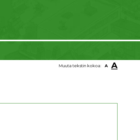
A
Muuta tekstin kokoa:
A