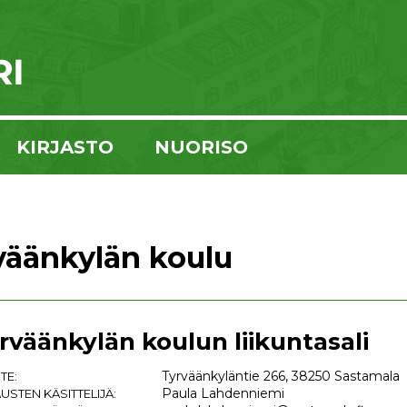
KIRJASTO
NUORISO
väänkylän koulu
rväänkylän koulun liikuntasali
Tyrväänkyläntie 266, 38250 Sastamala
TE:
Paula Lahdenniemi
USTEN KÄSITTELIJÄ: