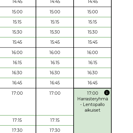
14:45
14:45
14:45
15:00
15:00
15:00
15:15
15:15
15:15
15:30
15:30
15:30
15:45
15:45
15:45
16:00
16:00
16:00
16:15
16:15
16:15
16:30
16:30
16:30
16:45
16:45
16:45
info
17:00
17:00
17:00
Harrasteryhmä
- Lentopallo
aikuiset
17:15
17:15
17:30
17:30