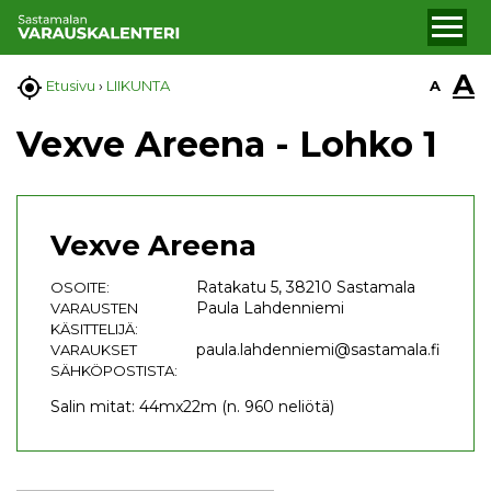
A

A
Etusivu
›
LIIKUNTA
Vexve Areena - Lohko 1
Vexve Areena
Ratakatu 5, 38210 Sastamala
OSOITE:
Paula Lahdenniemi
VARAUSTEN
KÄSITTELIJÄ:
paula.lahdenniemi@sastamala.fi
VARAUKSET
SÄHKÖPOSTISTA:
Salin mitat: 44mx22m (n. 960 neliötä)