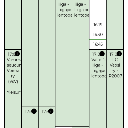
liiga -
liiga -
Liigajoukkue
Liigajoukkue
lentopallo
lentopallo
16:15
16:30
16:45
info
info
info
17:00
17:00
17:00
Vammalan
VaLePa
FC
seudun
liiga -
Vapsi
Voima
Liigajoukkue
ry -
ry
lentopallo
P2007
(VsV)
-
Yleisurheilu
info
info
17:30
17:30