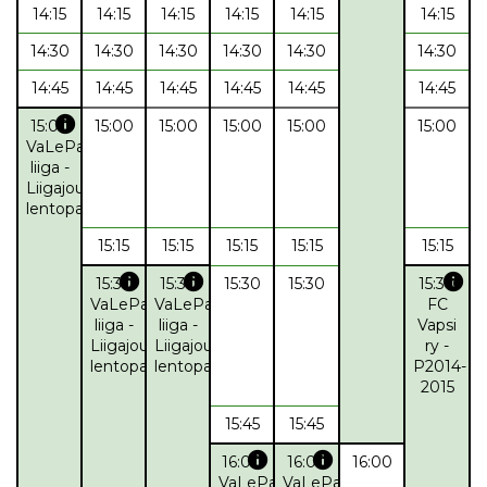
14:15
14:15
14:15
14:15
14:15
14:15
14:30
14:30
14:30
14:30
14:30
14:30
14:45
14:45
14:45
14:45
14:45
14:45
info
15:00
15:00
15:00
15:00
15:00
15:00
VaLePa
liiga -
Liigajoukkue
lentopallo
15:15
15:15
15:15
15:15
15:15
info
info
info
15:30
15:30
15:30
15:30
15:30
VaLePa
VaLePa
FC
liiga -
liiga -
Vapsi
Liigajoukkue
Liigajoukkue
ry -
lentopallo
lentopallo
P2014-
2015
15:45
15:45
info
info
16:00
16:00
16:00
VaLePa
VaLePa