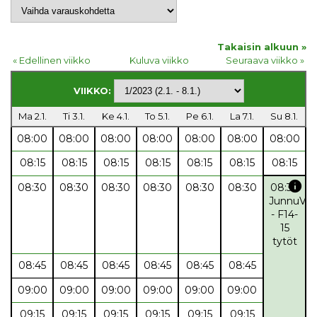
Takaisin alkuun »
« Edellinen viikko
Kuluva viikko
Seuraava viikko »
VIIKKO:
Ma 2.1.
Ti 3.1.
Ke 4.1.
To 5.1.
Pe 6.1.
La 7.1.
Su 8.1.
08:00
08:00
08:00
08:00
08:00
08:00
08:00
08:15
08:15
08:15
08:15
08:15
08:15
08:15
info
08:30
08:30
08:30
08:30
08:30
08:30
08:30
JunnuVal
- F14-
15
tytöt
08:45
08:45
08:45
08:45
08:45
08:45
09:00
09:00
09:00
09:00
09:00
09:00
09:15
09:15
09:15
09:15
09:15
09:15