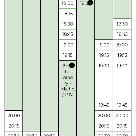
info
18:00
18:00
18:15
18:30
18:30
18:45
18:45
19:00
19:00
19:00
19:15
19:15
19:15
info
19:30
19:30
19:30
FC
Vapsi
ry -
Miehet
/ P17
19:45
19:45
20:00
20:00
20:00
20:15
20:15
20:15