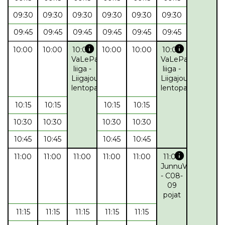
09:30
09:30
09:30
09:30
09:30
09:30
09:45
09:45
09:45
09:45
09:45
09:45
info
info
10:00
10:00
10:00
10:00
10:00
10:00
VaLePa
VaLePa
liiga -
liiga -
Liigajoukkue
Liigajoukkue
lentopallo
lentopallo
10:15
10:15
10:15
10:15
10:30
10:30
10:30
10:30
10:45
10:45
10:45
10:45
info
11:00
11:00
11:00
11:00
11:00
11:00
JunnuValepa
- C08-
09
pojat
11:15
11:15
11:15
11:15
11:15