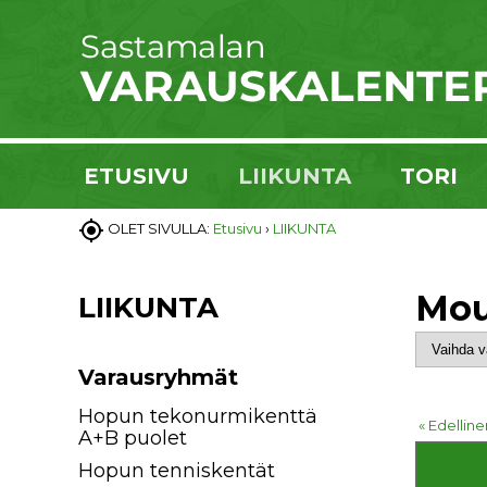
ETUSIVU
LIIKUNTA
TORI

OLET SIVULLA:
Etusivu
›
LIIKUNTA
Mou
LIIKUNTA
Varausryhmät
Hopun tekonurmikenttä
« Edelline
A+B puolet
Hopun tenniskentät