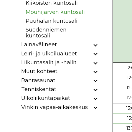
Kiikoisten kuntosali
Mouhijärven kuntosali
Puuhalan kuntosali
Suodenniemen
kuntosali
Lainavälineet
Leiri- ja ulkoilualueet
Liikuntasalit ja -hallit
12
Muut kohteet
12
Rantasaunat
12
Tenniskentät
Ulkoliikuntapaikat
12
Vinkin vapaa-aikakeskus
13
13
13