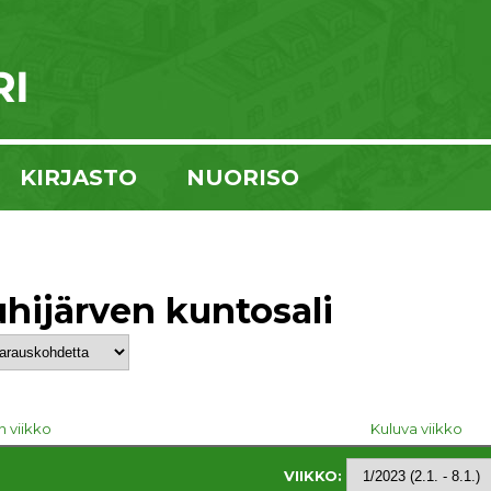
KIRJASTO
NUORISO
hijärven kuntosali
n viikko
Kuluva viikko
VIIKKO: