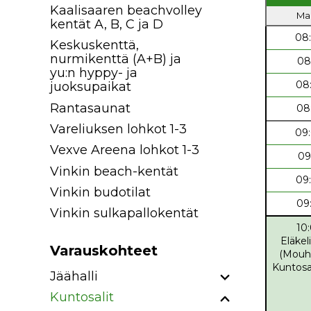
Kaalisaaren beachvolley
Ma 
kentät A, B, C ja D
08
Keskuskenttä,
nurmikenttä (A+B) ja
08
yu:n hyppy- ja
08
juoksupaikat
Rantasaunat
08
Vareliuksen lohkot 1-3
09
Vexve Areena lohkot 1-3
09
Vinkin beach-kentät
09
Vinkin budotilat
09
Vinkin sulkapallokentät
10
Eläkeli
Varauskohteet
(Mouhij
Kuntosa
Jäähalli
Kuntosalit