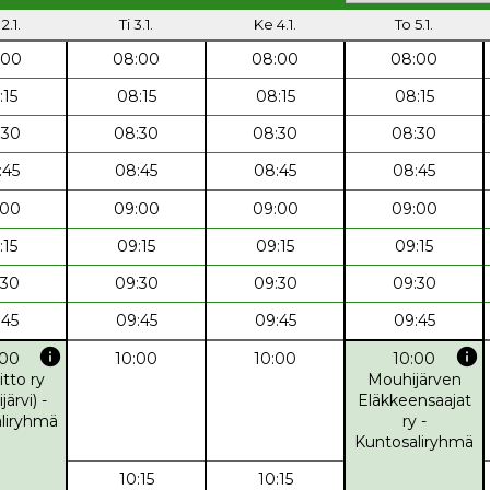
2.1.
Ti 3.1.
Ke 4.1.
To 5.1.
:00
08:00
08:00
08:00
:15
08:15
08:15
08:15
:30
08:30
08:30
08:30
:45
08:45
08:45
08:45
:00
09:00
09:00
09:00
:15
09:15
09:15
09:15
:30
09:30
09:30
09:30
:45
09:45
09:45
09:45
info
info
:00
10:00
10:00
10:00
itto ry
Mouhijärven
ärvi) -
Eläkkeensaajat
liryhmä
ry -
Kuntosaliryhmä
10:15
10:15