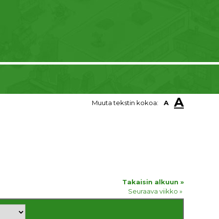
A
Muuta tekstin kokoa:
A
Takaisin alkuun »
Seuraava viikko »