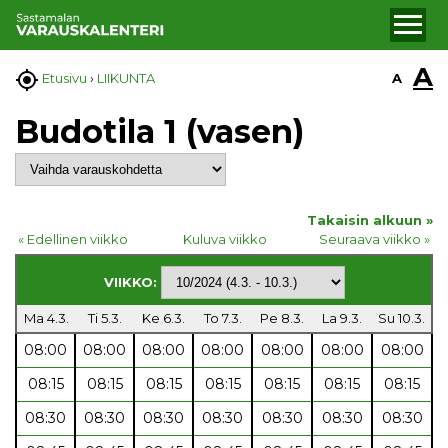
A

A
Etusivu
›
LIIKUNTA
Budotila 1 (vasen)
Takaisin alkuun »
« Edellinen viikko
Kuluva viikko
Seuraava viikko »
VIIKKO:
Ma 4.3.
Ti 5.3.
Ke 6.3.
To 7.3.
Pe 8.3.
La 9.3.
Su 10.3.
08:00
08:00
08:00
08:00
08:00
08:00
08:00
08:15
08:15
08:15
08:15
08:15
08:15
08:15
08:30
08:30
08:30
08:30
08:30
08:30
08:30