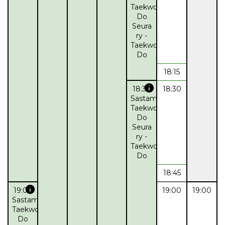
Taekwon-
Do
Seura
ry -
Taekwon-
Do
18:15
info
18:30
18:30
Sastamalan
Taekwon-
Do
Seura
ry -
Taekwon-
Do
18:45
info
19:00
19:00
19:00
Sastamalan
Taekwon-
Do