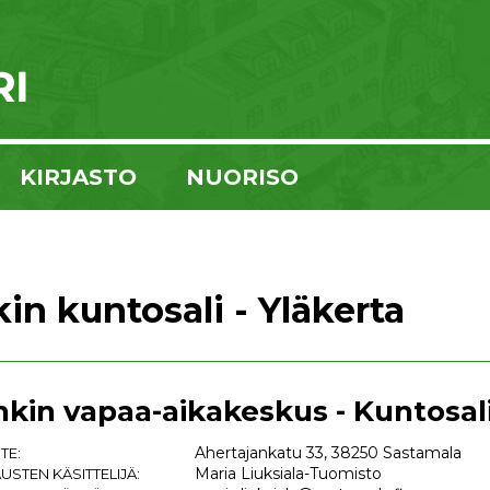
KIRJASTO
NUORISO
in kuntosali - Yläkerta
nkin vapaa-aikakeskus - Kuntosali
Ahertajankatu 33, 38250 Sastamala
TE:
Maria Liuksiala-Tuomisto
USTEN KÄSITTELIJÄ: