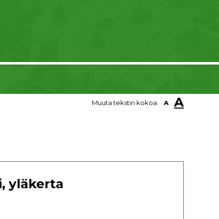
A
Muuta tekstin kokoa:
A
, yläkerta