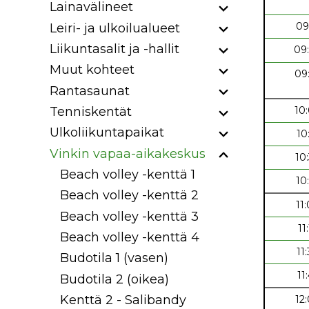
Lainavälineet
09
Leiri- ja ulkoilualueet
Liikuntasalit ja -hallit
09
Muut kohteet
09
Rantasaunat
10
Tenniskentät
Ulkoliikuntapaikat
10
Vinkin vapaa-aikakeskus
10
Beach volley -kenttä 1
10
Beach volley -kenttä 2
11
Beach volley -kenttä 3
11
Beach volley -kenttä 4
11
Budotila 1 (vasen)
11
Budotila 2 (oikea)
Kenttä 2 - Salibandy
12