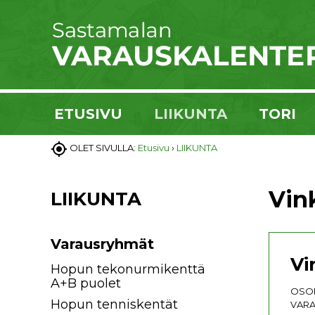
ETUSIVU
LIIKUNTA
TORI

OLET SIVULLA:
Etusivu
›
LIIKUNTA
Vink
LIIKUNTA
Varausryhmät
Vi
Hopun tekonurmikenttä
A+B puolet
OSOI
Hopun tenniskentät
VARA