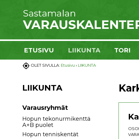
ETUSIVU
LIIKUNTA
TORI

OLET SIVULLA:
Etusivu
›
LIIKUNTA
Kar
LIIKUNTA
Varausryhmät
Ka
Hopun tekonurmikenttä
A+B puolet
OSOI
Hopun tenniskentät
VARA