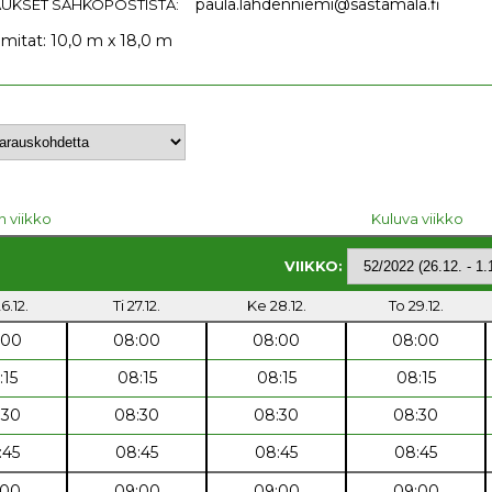
paula.lahdenniemi@sastamala.fi
UKSET SÄHKÖPOSTISTA:
 mitat: 10,0 m x 18,0 m
n viikko
Kuluva viikko
VIIKKO:
6.12.
Ti 27.12.
Ke 28.12.
To 29.12.
:00
08:00
08:00
08:00
:15
08:15
08:15
08:15
:30
08:30
08:30
08:30
:45
08:45
08:45
08:45
:00
09:00
09:00
09:00