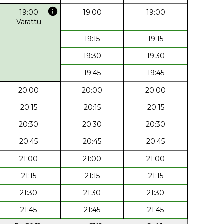
info
19:00
19:00
19:00
Varattu
19:15
19:15
19:30
19:30
19:45
19:45
20:00
20:00
20:00
20:15
20:15
20:15
20:30
20:30
20:30
20:45
20:45
20:45
21:00
21:00
21:00
21:15
21:15
21:15
21:30
21:30
21:30
21:45
21:45
21:45