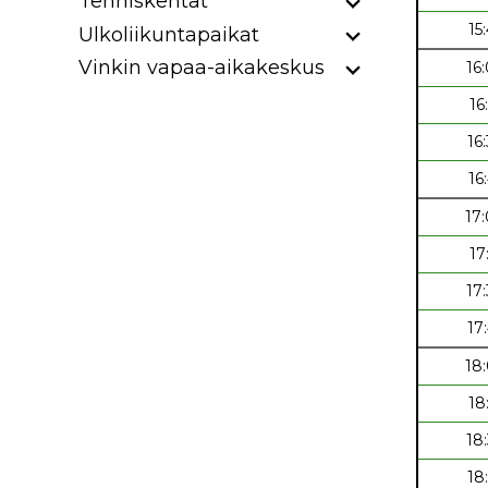
Tenniskentät
15
Ulkoliikuntapaikat
Vinkin vapaa-aikakeskus
16
16
16
16
17
17
17
17
18
18
18
18