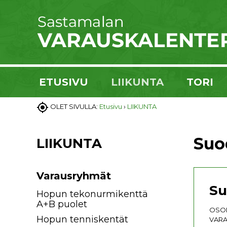
ETUSIVU
LIIKUNTA
TORI

OLET SIVULLA:
Etusivu
›
LIIKUNTA
Suo
LIIKUNTA
Varausryhmät
Su
Hopun tekonurmikenttä
A+B puolet
OSOI
Hopun tenniskentät
VARA