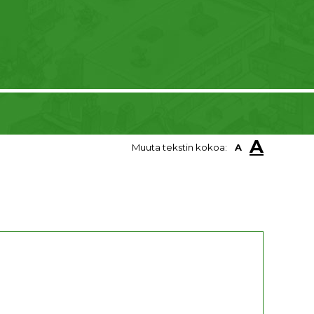
A
Muuta tekstin kokoa:
A