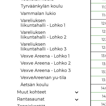
Tyrväänkylän koulu
11
Vammalan lukio
11
Vareliuksen
12
liikuntahalli - Lohko 1
12
Vareliuksen
liikuntahalli - Lohko 2
12
Vareliuksen
12
liikuntahalli - Lohko 3
Vexve Areena - Lohko 1
13
Vexve Areena - Lohko 2
13
Vexve Areena - Lohko 3
13
VexveAreenan yu-tila
13
Äetsän koulu
14
Muut kohteet
14
Rantasaunat
14