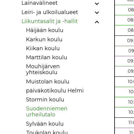
Lainavälineet
08
Leiri- ja ulkoilualueet
08
Liikuntasalit ja -hallit
Häijään koulu
08
Karkun koulu
09
Kiikan koulu
09
Marttilan koulu
09
Mouhijärven
09
yhteiskoulu
Muistolan koulu
10
päiväkotikoulu Helmi
10
Stormin koulu
10
Suodenniemen
10
urheilutalo
11
Sylvään koulu
Toukolan koulu
11