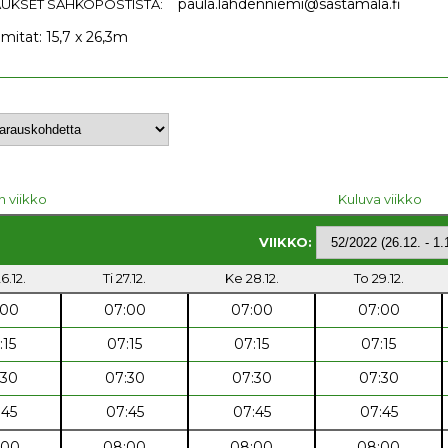
paula.lahdenniemi@sastamala.fi
UKSET SÄHKÖPOSTISTA:
 mitat: 15,7 x 26,3m
n viikko
Kuluva viikko
VIIKKO:
6.12.
Ti 27.12.
Ke 28.12.
To 29.12.
:00
07:00
07:00
07:00
:15
07:15
07:15
07:15
:30
07:30
07:30
07:30
:45
07:45
07:45
07:45
:00
08:00
08:00
08:00