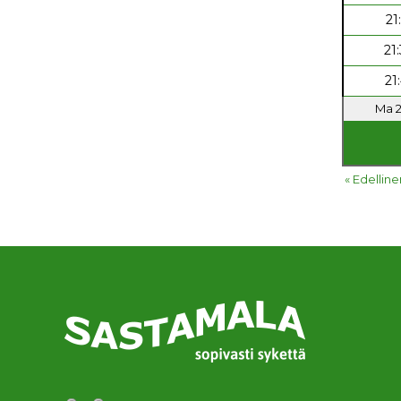
21
21
21
Ma 2
« Edelline