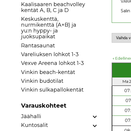
VARA
Kaalisaaren beachvolley
kentät A, B, C ja D
Salin
Keskuskenttä,
nurmikenttä (A+B) ja
yu:n hyppy- ja
juoksupaikat
Rantasaunat
Vareliuksen lohkot 1-3
« Edelline
Vexve Areena lohkot 1-3
Vinkin beach-kentät
Vinkin budotilat
Ma 2
Vinkin sulkapallokentät
07
07
Varauskohteet
07
Jäähalli
07
Kuntosalit
08