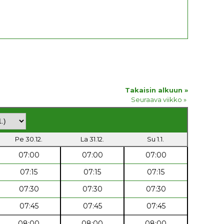
Takaisin alkuun »
Seuraava viikko »
Pe 30.12.
La 31.12.
Su 1.1.
07:00
07:00
07:00
07:15
07:15
07:15
07:30
07:30
07:30
07:45
07:45
07:45
08:00
08:00
08:00