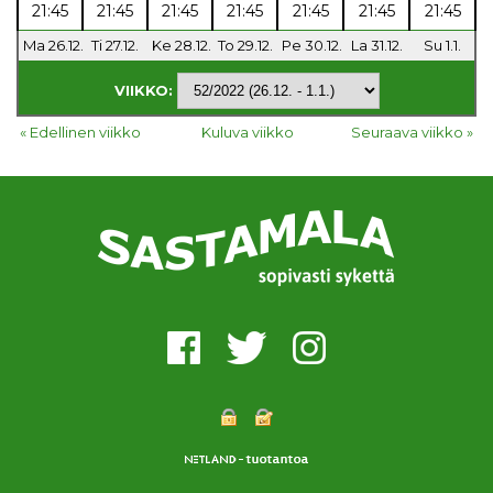
21:45
21:45
21:45
21:45
21:45
21:45
21:45
Ma 26.12.
Ti 27.12.
Ke 28.12.
To 29.12.
Pe 30.12.
La 31.12.
Su 1.1.
VIIKKO:
« Edellinen viikko
Kuluva viikko
Seuraava viikko »