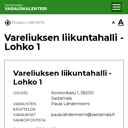
A

A
Etusivu
›
LIIKUNTA
Vareliuksen liikuntahalli -
Lohko 1
Vareliuksen liikuntahalli -
Lohko 1
Kontionkatu 1, 38200
OSOITE:
Sastamala
Paula Lahdenniemi
VARAUSTEN
KÄSITTELIJÄ:
paula.lahdenniemi@sastamala.fi
VARAUKSET
SÄHKÖPOSTISTA: