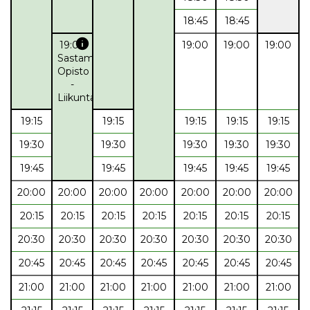
18:45
18:45
info
19:00
19:00
19:00
19:00
Sastamalan
Opisto
-
Liikuntaryhmä
19:15
19:15
19:15
19:15
19:15
19:30
19:30
19:30
19:30
19:30
19:45
19:45
19:45
19:45
19:45
20:00
20:00
20:00
20:00
20:00
20:00
20:00
20:15
20:15
20:15
20:15
20:15
20:15
20:15
20:30
20:30
20:30
20:30
20:30
20:30
20:30
20:45
20:45
20:45
20:45
20:45
20:45
20:45
21:00
21:00
21:00
21:00
21:00
21:00
21:00