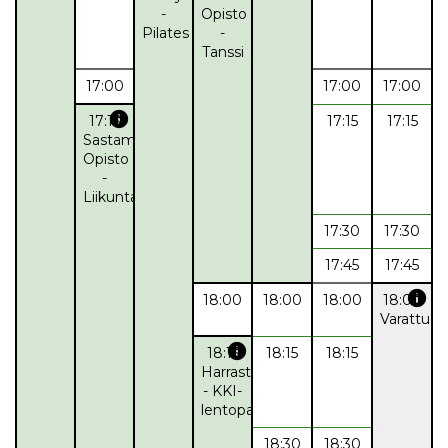
-
Opisto
Pilates
-
Tanssi
17:00
17:00
17:00
info
17:15
17:15
17:15
Sastamalan
Opisto
-
Liikuntaryhmä
17:30
17:30
17:45
17:45
info
18:00
18:00
18:00
18:00
Varattu
info
18:15
18:15
18:15
Harrasteryhmä
- KKI-
lentopallo
18:30
18:30