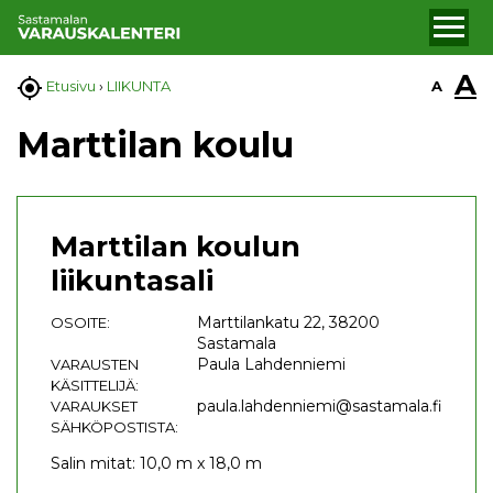
A

A
Etusivu
›
LIIKUNTA
Marttilan koulu
Marttilan koulun
liikuntasali
Marttilankatu 22, 38200
OSOITE:
Sastamala
Paula Lahdenniemi
VARAUSTEN
KÄSITTELIJÄ:
paula.lahdenniemi@sastamala.fi
VARAUKSET
SÄHKÖPOSTISTA:
Salin mitat: 10,0 m x 18,0 m