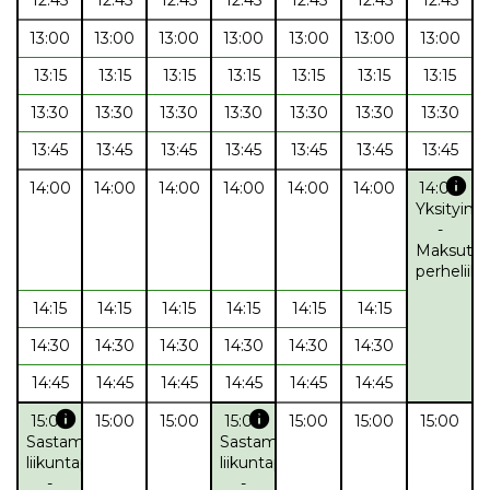
13:00
13:00
13:00
13:00
13:00
13:00
13:00
13:15
13:15
13:15
13:15
13:15
13:15
13:15
13:30
13:30
13:30
13:30
13:30
13:30
13:30
13:45
13:45
13:45
13:45
13:45
13:45
13:45
info
14:00
14:00
14:00
14:00
14:00
14:00
14:00
Yksityine
-
Maksuto
perheliik
14:15
14:15
14:15
14:15
14:15
14:15
14:30
14:30
14:30
14:30
14:30
14:30
14:45
14:45
14:45
14:45
14:45
14:45
info
info
15:00
15:00
15:00
15:00
15:00
15:00
15:00
Sastamalan
Sastamalan
liikuntapalvelut
liikuntapalvelut
-
-