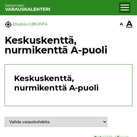
A

A
Etusivu
›
LIIKUNTA
Keskuskenttä,
nurmikenttä A-puoli
Keskuskenttä,
nurmikenttä A-puoli