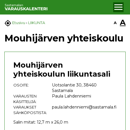
A

A
Etusivu
›
LIIKUNTA
Mouhijärven yhteiskoulu
Mouhijärven
yhteiskoulun liikuntasali
Uotsolantie 30, 38460
OSOITE:
Sastamala
Paula Lahdenniemi
VARAUSTEN
KÄSITTELIJÄ:
paula.lahdenniemi@sastamala.fi
VARAUKSET
SÄHKÖPOSTISTA:
Salin mitat: 12,7 m x 26,0 m