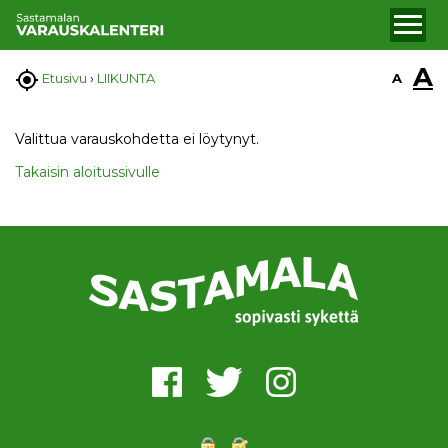
A

A
Etusivu
›
LIIKUNTA
Valittua varauskohdetta ei löytynyt.
Takaisin aloitussivulle