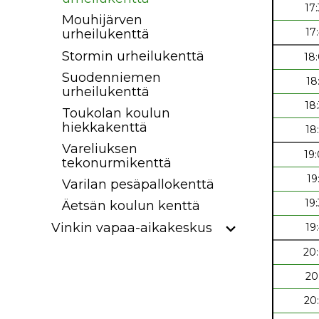
17
Mouhijärven
17
urheilukenttä
Stormin urheilukenttä
18
Suodenniemen
18
urheilukenttä
18
Toukolan koulun
hiekkakenttä
18
Vareliuksen
19
tekonurmikenttä
19
Varilan pesäpallokenttä
19
Äetsän koulun kenttä
Vinkin vapaa-aikakeskus
19
20
20
20