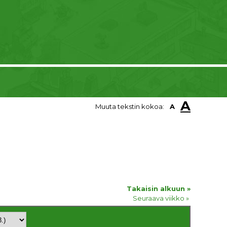
A
Muuta tekstin kokoa:
A
Takaisin alkuun »
Seuraava viikko »