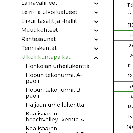
Lainavälineet
11
Leiri- ja ulkoilualueet
11
Liikuntasalit ja -hallit
11
Muut kohteet
11
Rantasaunat
12
Tenniskentät
12
Ulkoliikuntapaikat
Honkolan urheilukenttä
12
Hopun tekonurmi, A-
12
puoli
13
Hopun tekonurmi, B
puoli
13
Häijään urheilukenttä
13
Kaalisaaren
13
beachvolley -kenttä A
14
Kaalisaaren