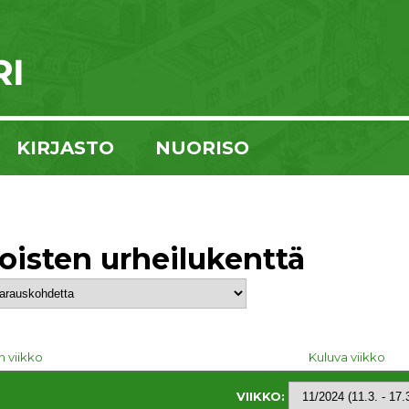
KIRJASTO
NUORISO
koisten urheilukenttä
n viikko
Kuluva viikko
VIIKKO: