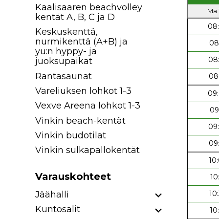
Kaalisaaren beachvolley
Ma 1
kentät A, B, C ja D
08
Keskuskenttä,
nurmikenttä (A+B) ja
08
yu:n hyppy- ja
08
juoksupaikat
Rantasaunat
08
Vareliuksen lohkot 1-3
09
Vexve Areena lohkot 1-3
09
Vinkin beach-kentät
09
Vinkin budotilat
09
Vinkin sulkapallokentät
10
Varauskohteet
10
Jäähalli
10
Kuntosalit
10