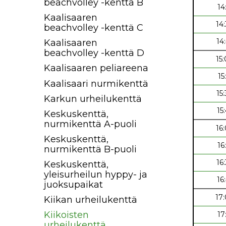
beachvolley -kenttä B
14
Kaalisaaren
14
beachvolley -kenttä C
14
Kaalisaaren
beachvolley -kenttä D
15
Kaalisaaren peliareena
15
Kaalisaari nurmikenttä
15
Karkun urheilukenttä
15
Keskuskenttä,
nurmikenttä A-puoli
16
Keskuskenttä,
16
nurmikenttä B-puoli
16
Keskuskenttä,
yleisurheilun hyppy- ja
16
juoksupaikat
17
Kiikan urheilukenttä
Kiikoisten
17
urheilukenttä