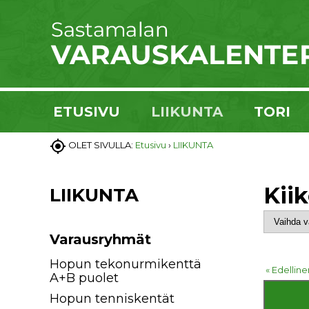
ETUSIVU
LIIKUNTA
TORI

OLET SIVULLA:
Etusivu
›
LIIKUNTA
Kii
LIIKUNTA
Varausryhmät
Hopun tekonurmikenttä
« Edelline
A+B puolet
Hopun tenniskentät