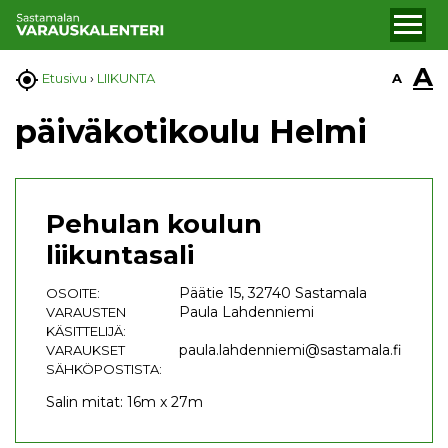
A

A
Etusivu
›
LIIKUNTA
päiväkotikoulu Helmi
Pehulan koulun
liikuntasali
Päätie 15, 32740 Sastamala
OSOITE:
Paula Lahdenniemi
VARAUSTEN
KÄSITTELIJÄ:
paula.lahdenniemi@sastamala.fi
VARAUKSET
SÄHKÖPOSTISTA:
Salin mitat: 16m x 27m