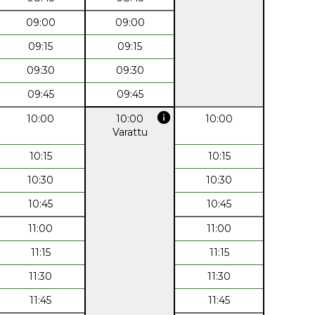
09:00
09:00
09:15
09:15
09:30
09:30
09:45
09:45
info
10:00
10:00
10:00
Varattu
10:15
10:15
10:30
10:30
10:45
10:45
11:00
11:00
11:15
11:15
11:30
11:30
11:45
11:45