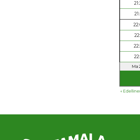
21
21
22
22
22
22
Ma 2
« Edelline