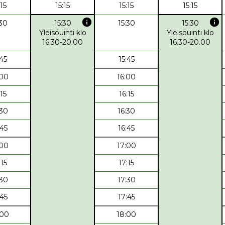
:15
15:15
15:15
15:15
info
info
:30
15:30
15:30
15:30
Yleisöuinti klo
Yleisöuinti klo
16.30-20.00
16.30-20.00
:45
15:45
:00
16:00
:15
16:15
:30
16:30
:45
16:45
:00
17:00
:15
17:15
:30
17:30
:45
17:45
:00
18:00