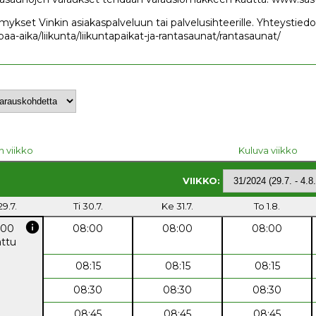
ykset Vinkin asiakaspalveluun tai palvelusihteerille. Yhteystiedot 
paa-aika/liikunta/liikuntapaikat-ja-rantasaunat/rantasaunat/
n viikko
Kuluva viikko
VIIKKO:
9.7.
Ti 30.7.
Ke 31.7.
To 1.8.
info
:00
08:00
08:00
08:00
attu
08:15
08:15
08:15
08:30
08:30
08:30
08:45
08:45
08:45