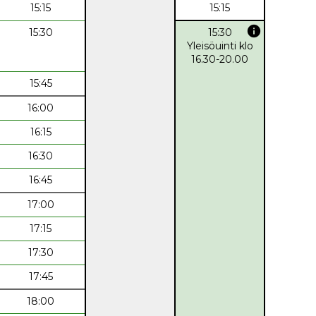
15:15
15:15
info
15:30
15:30
Yleisöuinti klo
16.30-20.00
15:45
16:00
16:15
16:30
16:45
17:00
17:15
17:30
17:45
18:00