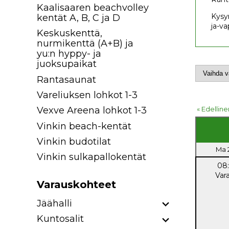
Kaalisaaren beachvolley
Kysym
kentät A, B, C ja D
ja-va
Keskuskenttä,
nurmikenttä (A+B) ja
yu:n hyppy- ja
juoksupaikat
Rantasaunat
Vareliuksen lohkot 1-3
« Edelline
Vexve Areena lohkot 1-3
Vinkin beach-kentät
Vinkin budotilat
Ma 2
Vinkin sulkapallokentät
08
Var
Varauskohteet
Jäähalli
Kuntosalit