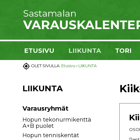
ETUSIVU
LIIKUNTA
TORI

OLET SIVULLA:
Etusivu
›
LIIKUNTA
Kii
LIIKUNTA
Varausryhmät
Ki
Hopun tekonurmikenttä
A+B puolet
OSOI
Hopun tenniskentät
Rant