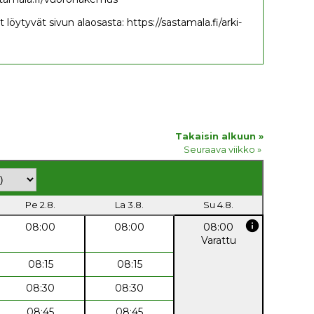
löytyvät sivun alaosasta: https://sastamala.fi/arki-
Takaisin alkuun »
Seuraava viikko »
Pe 2.8.
La 3.8.
Su 4.8.
info
08:00
08:00
08:00
Varattu
08:15
08:15
08:30
08:30
08:45
08:45