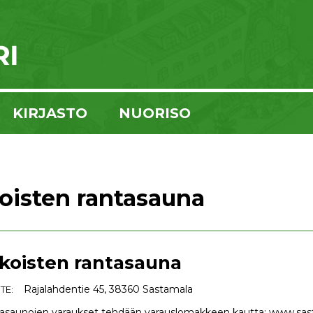
KIRJASTO
NUORISO
koisten rantasauna
ikoisten rantasauna
Rajalahdentie 45, 38360 Sastamala
TE:
asaunojen varaukset tehdään varauslomakkeen kautta: www.sas