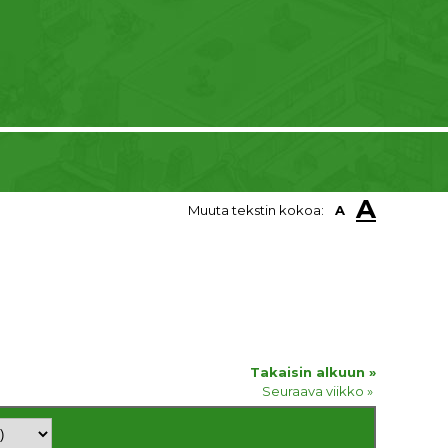
A
Muuta tekstin kokoa:
A
Takaisin alkuun »
Seuraava viikko »