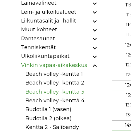
Lainavälineet
11
Leiri- ja ulkoilualueet
11
Liikuntasalit ja -hallit
11
Muut kohteet
11
Rantasaunat
12
Tenniskentät
12
Ulkoliikuntapaikat
Vinkin vapaa-aikakeskus
12
Beach volley -kenttä 1
12
Beach volley -kenttä 2
13
Beach volley -kenttä 3
13
Beach volley -kenttä 4
13
Budotila 1 (vasen)
13
Budotila 2 (oikea)
14
Kenttä 2 - Salibandy