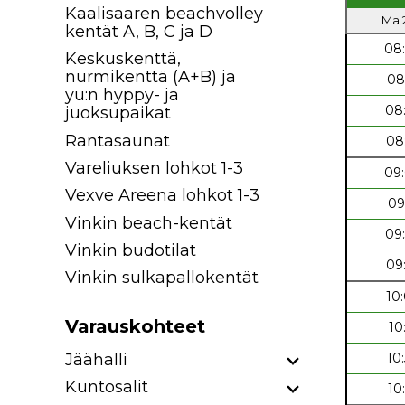
Kaalisaaren beachvolley
Ma 2
kentät A, B, C ja D
08
Keskuskenttä,
nurmikenttä (A+B) ja
08
yu:n hyppy- ja
08
juoksupaikat
Rantasaunat
08
Vareliuksen lohkot 1-3
09
Vexve Areena lohkot 1-3
09
Vinkin beach-kentät
09
Vinkin budotilat
09
Vinkin sulkapallokentät
10
Varauskohteet
10
Jäähalli
10
Kuntosalit
10