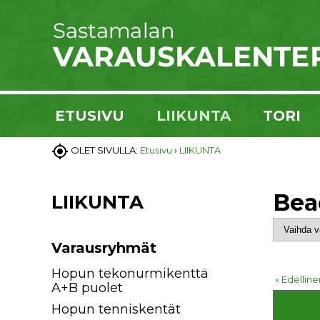
ETUSIVU
LIIKUNTA
TORI

OLET SIVULLA:
Etusivu
›
LIIKUNTA
Bea
LIIKUNTA
Varausryhmät
Hopun tekonurmikenttä
« Edelline
A+B puolet
Hopun tenniskentät