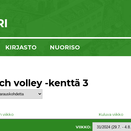
KIRJASTO
NUORISO
ch volley -kenttä 3
n viikko
Kuluva viikko
VIIKKO: