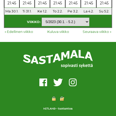
21:45
21:45
21:45
21:45
21:45
21:45
21:45
Ma 30.1.
Ti 31.1.
Ke 1.2.
To 2.2.
Pe 3.2.
La 4.2.
Su 5.2.
VIIKKO:
« Edellinen viikko
Kuluva viikko
Seuraava viikko »