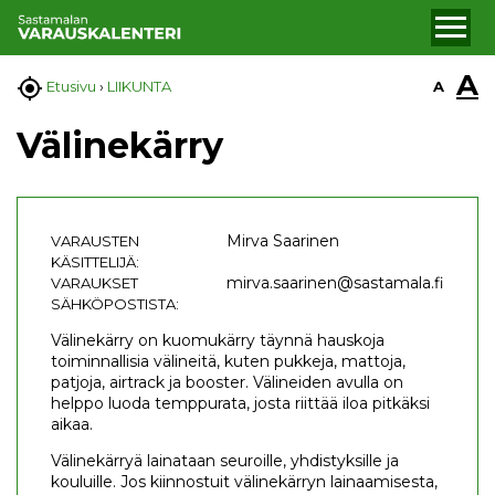
A

A
Etusivu
›
LIIKUNTA
Välinekärry
Mirva Saarinen
VARAUSTEN
KÄSITTELIJÄ:
mirva.saarinen@sastamala.fi
VARAUKSET
SÄHKÖPOSTISTA:
Välinekärry on kuomukärry täynnä hauskoja
toiminnallisia välineitä, kuten pukkeja, mattoja,
patjoja, airtrack ja booster. Välineiden avulla on
helppo luoda temppurata, josta riittää iloa pitkäksi
aikaa.
Välinekärryä lainataan seuroille, yhdistyksille ja
kouluille. Jos kiinnostuit välinekärryn lainaamisesta,