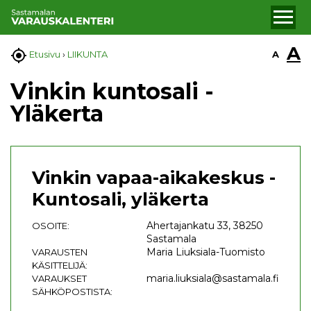
A

A
Etusivu
›
LIIKUNTA
Vinkin kuntosali -
Yläkerta
Vinkin vapaa-aikakeskus -
Kuntosali, yläkerta
Ahertajankatu 33, 38250
OSOITE:
Sastamala
Maria Liuksiala-Tuomisto
VARAUSTEN
KÄSITTELIJÄ:
maria.liuksiala@sastamala.fi
VARAUKSET
SÄHKÖPOSTISTA: