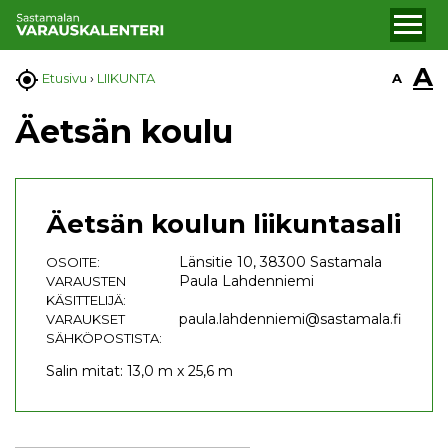
A

A
Etusivu
›
LIIKUNTA
Äetsän koulu
Äetsän koulun liikuntasali
Länsitie 10, 38300 Sastamala
OSOITE:
Paula Lahdenniemi
VARAUSTEN
KÄSITTELIJÄ:
paula.lahdenniemi@sastamala.fi
VARAUKSET
SÄHKÖPOSTISTA:
Salin mitat: 13,0 m x 25,6 m