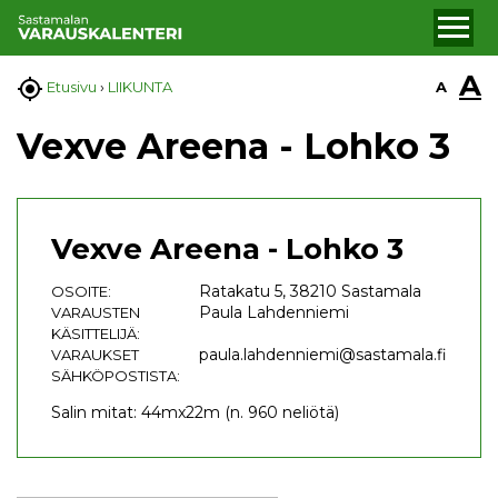
A

A
Etusivu
›
LIIKUNTA
Vexve Areena - Lohko 3
Vexve Areena - Lohko 3
Ratakatu 5, 38210 Sastamala
OSOITE:
Paula Lahdenniemi
VARAUSTEN
KÄSITTELIJÄ:
paula.lahdenniemi@sastamala.fi
VARAUKSET
SÄHKÖPOSTISTA:
Salin mitat: 44mx22m (n. 960 neliötä)