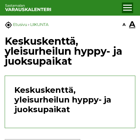
A

A
Etusivu
›
LIIKUNTA
Keskuskenttä,
yleisurheilun hyppy- ja
juoksupaikat
Keskuskenttä,
yleisurheilun hyppy- ja
juoksupaikat