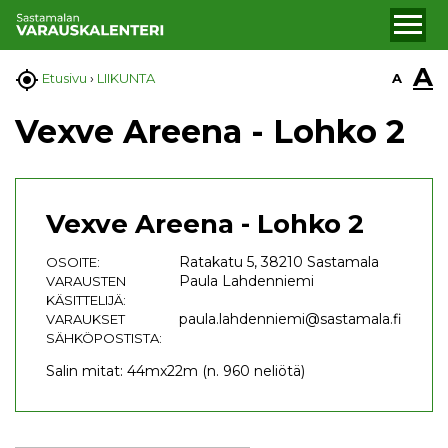
A

A
Etusivu
›
LIIKUNTA
Vexve Areena - Lohko 2
Vexve Areena - Lohko 2
Ratakatu 5, 38210 Sastamala
OSOITE:
Paula Lahdenniemi
VARAUSTEN
KÄSITTELIJÄ:
paula.lahdenniemi@sastamala.fi
VARAUKSET
SÄHKÖPOSTISTA:
Salin mitat: 44mx22m (n. 960 neliötä)