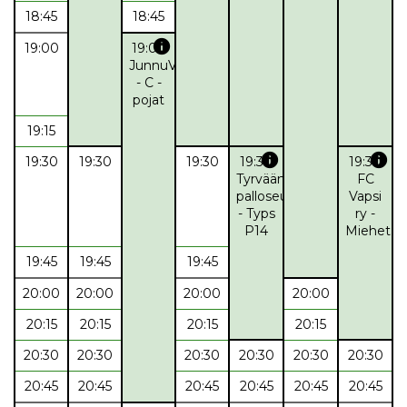
18:45
18:45
info
19:00
19:00
JunnuValepa
- C -
pojat
19:15
info
info
19:30
19:30
19:30
19:30
19:30
Tyrvään
FC
palloseura
Vapsi
- Typs
ry -
P14
Miehet
19:45
19:45
19:45
20:00
20:00
20:00
20:00
20:15
20:15
20:15
20:15
20:30
20:30
20:30
20:30
20:30
20:30
20:45
20:45
20:45
20:45
20:45
20:45