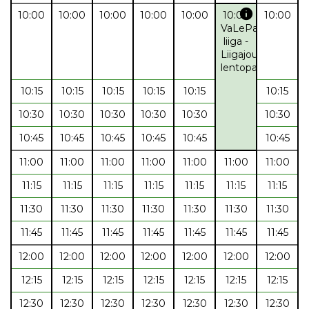
info
10:00
10:00
10:00
10:00
10:00
10:00
10:00
VaLePa
liiga -
Liigajoukkue
lentopallo
10:15
10:15
10:15
10:15
10:15
10:15
10:30
10:30
10:30
10:30
10:30
10:30
10:45
10:45
10:45
10:45
10:45
10:45
11:00
11:00
11:00
11:00
11:00
11:00
11:00
11:15
11:15
11:15
11:15
11:15
11:15
11:15
11:30
11:30
11:30
11:30
11:30
11:30
11:30
11:45
11:45
11:45
11:45
11:45
11:45
11:45
12:00
12:00
12:00
12:00
12:00
12:00
12:00
12:15
12:15
12:15
12:15
12:15
12:15
12:15
12:30
12:30
12:30
12:30
12:30
12:30
12:30