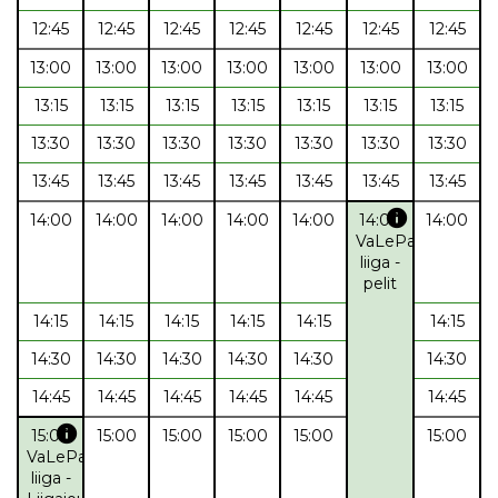
12:45
12:45
12:45
12:45
12:45
12:45
12:45
13:00
13:00
13:00
13:00
13:00
13:00
13:00
13:15
13:15
13:15
13:15
13:15
13:15
13:15
13:30
13:30
13:30
13:30
13:30
13:30
13:30
13:45
13:45
13:45
13:45
13:45
13:45
13:45
info
14:00
14:00
14:00
14:00
14:00
14:00
14:00
VaLePa
liiga -
pelit
14:15
14:15
14:15
14:15
14:15
14:15
14:30
14:30
14:30
14:30
14:30
14:30
14:45
14:45
14:45
14:45
14:45
14:45
info
15:00
15:00
15:00
15:00
15:00
15:00
VaLePa
liiga -