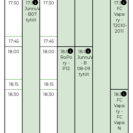
info
info
17:30
17:30
17:30
17:30
JunnuValepa
FC
- B07
Vapsi
tytöt
ry -
T2010-
2011
17:45
17:45
info
info
18:00
18:00
18:00
18:00
RoPo
JunnuValepa
ry -
- B
P12
08-09
tytöt
18:15
18:15
info
18:30
18:30
18:30
FC
Vapsi
ry -
FC
Vapsi
N