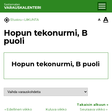
A

A
Etusivu
›
LIIKUNTA
Hopun tekonurmi, B
puoli
Hopun tekonurmi, B puoli
Takaisin alkuun »
« Edellinen viikko
Kuluva viikko
Seuraava viikko »