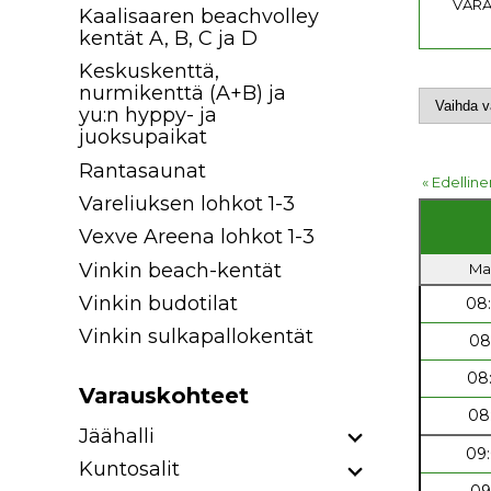
VARA
Kaalisaaren beachvolley
kentät A, B, C ja D
Keskuskenttä,
nurmikenttä (A+B) ja
yu:n hyppy- ja
juoksupaikat
Rantasaunat
« Edelline
Vareliuksen lohkot 1-3
Vexve Areena lohkot 1-3
Vinkin beach-kentät
Ma 
Vinkin budotilat
08
Vinkin sulkapallokentät
08
08
Varauskohteet
08
Jäähalli
09
Kuntosalit
09