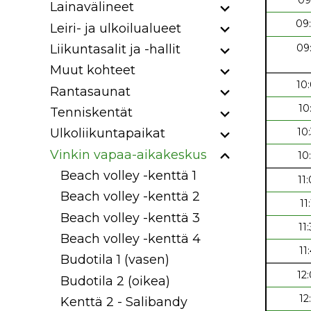
Lainavälineet
09
Leiri- ja ulkoilualueet
09
Liikuntasalit ja -hallit
Muut kohteet
10
Rantasaunat
10
Tenniskentät
10
Ulkoliikuntapaikat
Vinkin vapaa-aikakeskus
10
Beach volley -kenttä 1
11
Beach volley -kenttä 2
11
Beach volley -kenttä 3
11
Beach volley -kenttä 4
11
Budotila 1 (vasen)
12
Budotila 2 (oikea)
12
Kenttä 2 - Salibandy