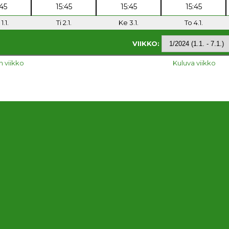
:45
15:45
15:45
15:45
1.1.
Ti 2.1.
Ke 3.1.
To 4.1.
VIIKKO:
n viikko
Kuluva viikko