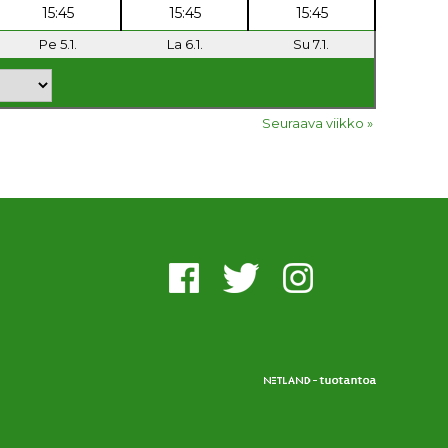
15:45
15:45
15:45
Pe 5.1.
La 6.1.
Su 7.1.
Seuraava viikko »