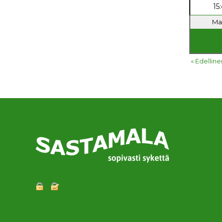
15
Ma 
« Edelline