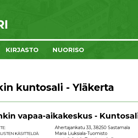
KIRJASTO
NUORISO
in kuntosali - Yläkerta
nkin vapaa-aikakeskus - Kuntosali
Ahertajankatu 33, 38250 Sastamala
TE:
Maria Liuksiala-Tuomisto
USTEN KÄSITTELIJÄ: