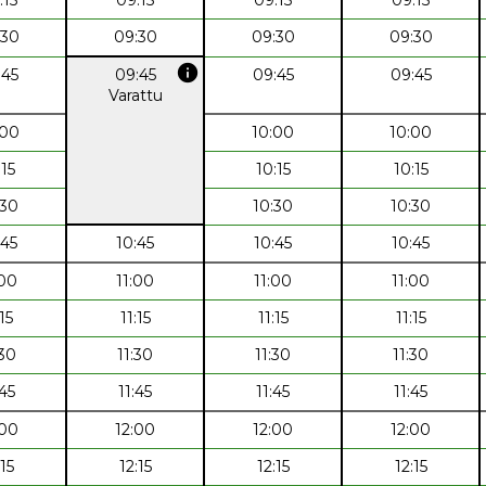
:30
09:30
09:30
09:30
info
:45
09:45
09:45
09:45
Varattu
:00
10:00
10:00
:15
10:15
10:15
:30
10:30
10:30
:45
10:45
10:45
10:45
:00
11:00
11:00
11:00
:15
11:15
11:15
11:15
:30
11:30
11:30
11:30
:45
11:45
11:45
11:45
:00
12:00
12:00
12:00
:15
12:15
12:15
12:15