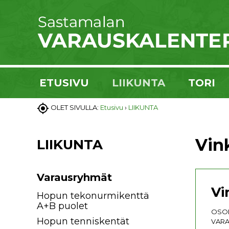
ETUSIVU
LIIKUNTA
TORI

OLET SIVULLA:
Etusivu
›
LIIKUNTA
Vink
LIIKUNTA
Varausryhmät
Vi
Hopun tekonurmikenttä
A+B puolet
OSOI
Hopun tenniskentät
VARA