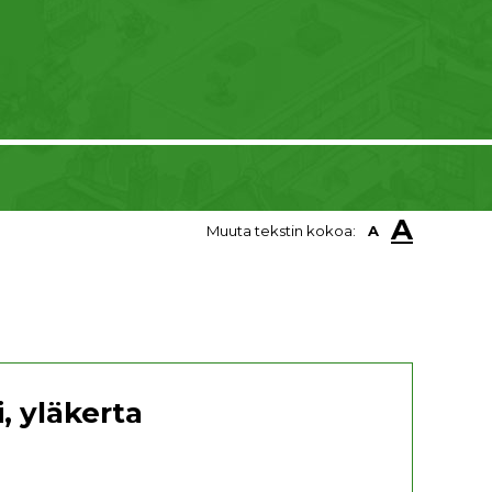
A
Muuta tekstin kokoa:
A
, yläkerta