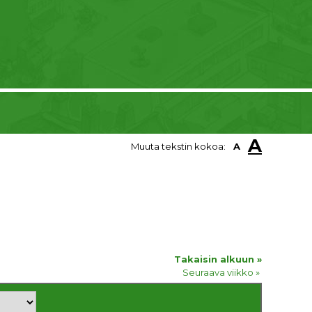
A
Muuta tekstin kokoa:
A
Takaisin alkuun »
Seuraava viikko »