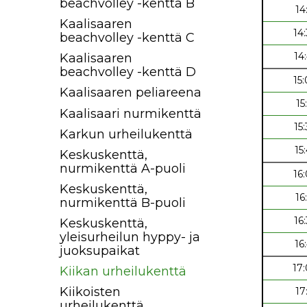
beachvolley -kenttä B
14
Kaalisaaren
14
beachvolley -kenttä C
14
Kaalisaaren
beachvolley -kenttä D
15
Kaalisaaren peliareena
15
Kaalisaari nurmikenttä
15
Karkun urheilukenttä
15
Keskuskenttä,
nurmikenttä A-puoli
16
Keskuskenttä,
16
nurmikenttä B-puoli
16
Keskuskenttä,
yleisurheilun hyppy- ja
16
juoksupaikat
17
Kiikan urheilukenttä
Kiikoisten
17
urheilukenttä