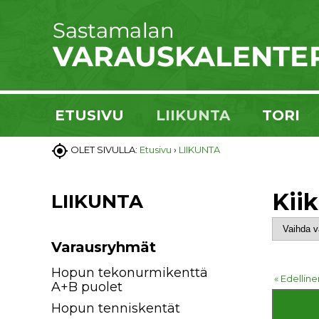
ETUSIVU
LIIKUNTA
TORI

OLET SIVULLA:
Etusivu
›
LIIKUNTA
Kii
LIIKUNTA
Varausryhmät
Hopun tekonurmikenttä
« Edelline
A+B puolet
Hopun tenniskentät