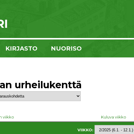
KIRJASTO
NUORISO
kan urheilukenttä
n viikko
Kuluva viikko
VIIKKO: