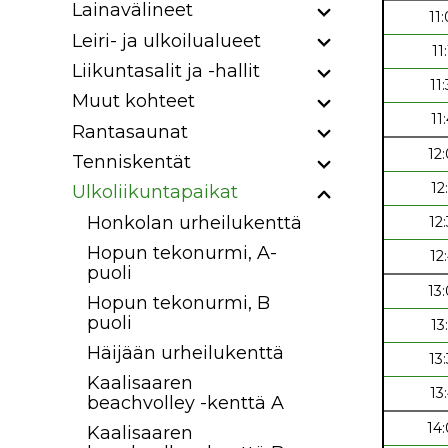
Lainavälineet
11
Leiri- ja ulkoilualueet
11
Liikuntasalit ja -hallit
11
Muut kohteet
11
Rantasaunat
12
Tenniskentät
12
Ulkoliikuntapaikat
Honkolan urheilukenttä
12
Hopun tekonurmi, A-
12
puoli
13
Hopun tekonurmi, B
puoli
13
Häijään urheilukenttä
13
Kaalisaaren
13
beachvolley -kenttä A
14
Kaalisaaren