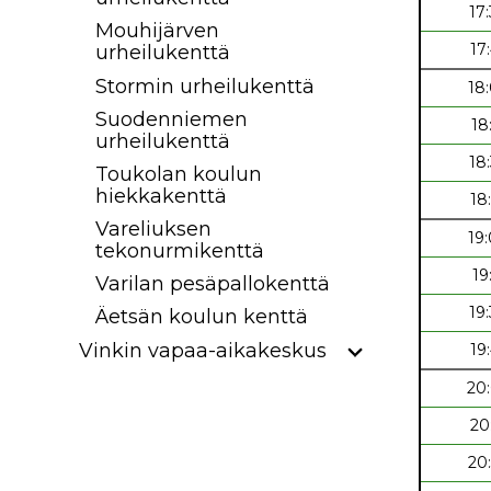
17
Mouhijärven
17
urheilukenttä
Stormin urheilukenttä
18
Suodenniemen
18
urheilukenttä
18
Toukolan koulun
hiekkakenttä
18
Vareliuksen
19
tekonurmikenttä
19
Varilan pesäpallokenttä
19
Äetsän koulun kenttä
Vinkin vapaa-aikakeskus
19
20
20
20