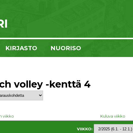
KIRJASTO
NUORISO
ch volley -kenttä 4
n viikko
Kuluva viikko
VIIKKO: