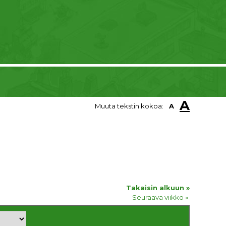
A
Muuta tekstin kokoa:
A
Takaisin alkuun »
Seuraava viikko »