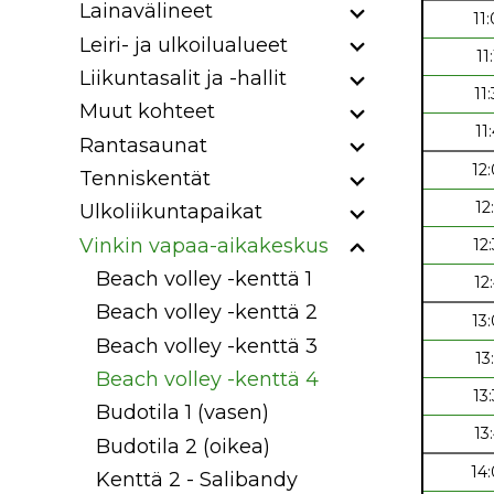
Lainavälineet
11
Leiri- ja ulkoilualueet
11
Liikuntasalit ja -hallit
11
Muut kohteet
11
Rantasaunat
12
Tenniskentät
12
Ulkoliikuntapaikat
Vinkin vapaa-aikakeskus
12
Beach volley -kenttä 1
12
Beach volley -kenttä 2
13
Beach volley -kenttä 3
13
Beach volley -kenttä 4
13
Budotila 1 (vasen)
13
Budotila 2 (oikea)
14
Kenttä 2 - Salibandy