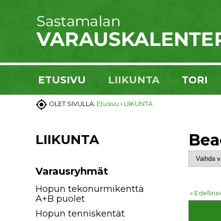
ETUSIVU
LIIKUNTA
TORI

OLET SIVULLA:
Etusivu
›
LIIKUNTA
Bea
LIIKUNTA
Varausryhmät
Hopun tekonurmikenttä
« Edelline
A+B puolet
Hopun tenniskentät