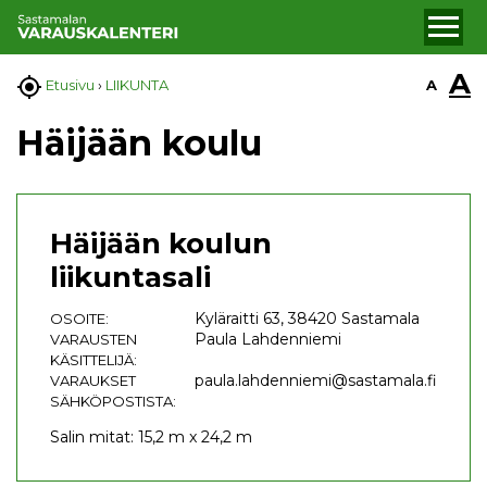
A

A
Etusivu
›
LIIKUNTA
Häijään koulu
Häijään koulun
liikuntasali
Kyläraitti 63, 38420 Sastamala
OSOITE:
Paula Lahdenniemi
VARAUSTEN
KÄSITTELIJÄ:
paula.lahdenniemi@sastamala.fi
VARAUKSET
SÄHKÖPOSTISTA:
Salin mitat: 15,2 m x 24,2 m