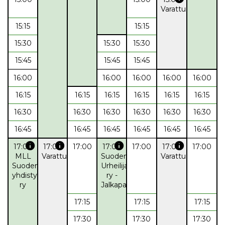
Varattu
15:15
15:15
15:30
15:30
15:30
15:45
15:45
15:45
16:00
16:00
16:00
16:00
16:00
16:15
16:15
16:15
16:15
16:15
16:15
16:30
16:30
16:30
16:30
16:30
16:30
16:45
16:45
16:45
16:45
16:45
16:45
info
info
info
info
17:00
17:00
17:00
17:00
17:00
17:00
17:00
MLL
Varattu
Suodenniemen
Varattu
Suodenniemen
Urheilijat
yhdistys
ry -
ry
Jalkapallokoulut
17:15
17:15
17:15
17:30
17:30
17:30