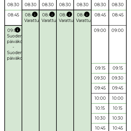
08:30
08:30
08:30
08:30
08:30
08:30
08:30
info
info
info
info
08:45
08:45
08:45
08:45
08:45
08:45
08:45
Varattu
Varattu
Varattu
Varattu
info
09:00
09:00
09:00
Suodenniemen
päiväkoti
-
Suodenniemen
päiväkoti
09:15
09:15
09:30
09:30
09:45
09:45
10:00
10:00
10:15
10:15
10:30
10:30
10:45
10:45