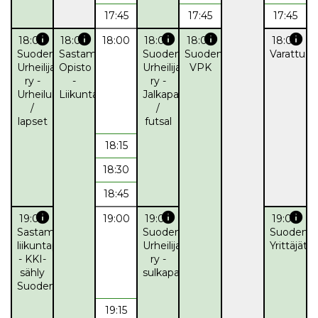
17:45
17:45
17:45
info
info
info
info
info
18:00
18:00
18:00
18:00
18:00
18:00
Suodenniemen
Sastamalan
Suodenniemen
Suodenniemen
Varattu
Urheilijat
Opisto
Urheilijat
VPK
ry -
-
ry -
Urheilukoulu
Liikuntaryhmä
Jalkapallo
/
/
lapset
futsal
18:15
18:30
18:45
info
info
info
19:00
19:00
19:00
19:00
Sastamalan
Suodenniemen
Suodenn
liikuntapalvelut
Urheilijat
Yrittäjät
- KKI-
ry -
sähly
sulkapallo
Suodenniemi
19:15