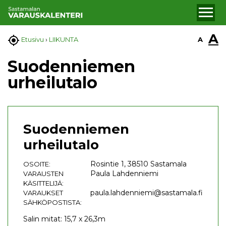
A

A
Etusivu
›
LIIKUNTA
Suodenniemen
urheilutalo
Suodenniemen
urheilutalo
Rosintie 1, 38510 Sastamala
OSOITE:
Paula Lahdenniemi
VARAUSTEN
KÄSITTELIJÄ:
paula.lahdenniemi@sastamala.fi
VARAUKSET
SÄHKÖPOSTISTA:
Salin mitat: 15,7 x 26,3m