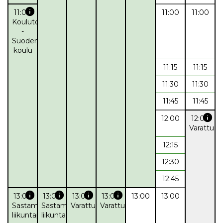
info
11:00
11:00
11:00
Koulutoiminta
-
Suodenniemen
koulu
11:15
11:15
11:30
11:30
11:45
11:45
info
12:00
12:00
Varattu
12:15
12:30
12:45
info
info
info
info
13:00
13:00
13:00
13:00
13:00
13:00
Sastamalan
Sastamalan
Varattu
Varattu
liikuntapalvelut
liikuntapalvelut