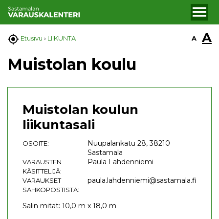
A

A
Etusivu
›
LIIKUNTA
Muistolan koulu
Muistolan koulun
liikuntasali
Nuupalankatu 28, 38210
OSOITE:
Sastamala
Paula Lahdenniemi
VARAUSTEN
KÄSITTELIJÄ:
paula.lahdenniemi@sastamala.fi
VARAUKSET
SÄHKÖPOSTISTA:
Salin mitat: 10,0 m x 18,0 m