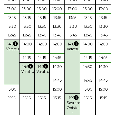
13:00
13:00
13:00
13:00
13:00
13:00
13:00
13:15
13:15
13:15
13:15
13:15
13:15
13:15
13:30
13:30
13:30
13:30
13:30
13:30
13:30
13:45
13:45
13:45
13:45
13:45
13:45
13:45
info
info
14:00
14:00
14:00
14:00
14:00
14:00
14:00
Varattu
Varattu
14:15
14:15
14:15
14:15
14:15
info
info
14:30
14:30
14:30
14:30
14:30
Varattu
Varattu
14:45
14:45
14:45
15:00
15:00
15:00
15:00
info
15:15
15:15
15:15
15:15
15:15
15:15
15:15
Sastamalan
Opisto
-