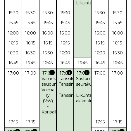
Liikuntaryhmä
15:30
15:30
15:30
15:30
15:30
15:30
15:45
15:45
15:45
15:45
15:45
15:45
16:00
16:00
16:00
16:00
16:00
16:00
16:15
16:15
16:15
16:15
16:15
16:15
16:30
16:30
16:30
16:30
16:30
16:30
16:45
16:45
16:45
16:45
16:45
16:45
16:45
info
info
info
17:00
17:00
17:00
17:00
17:00
17:00
17:00
Vammalan
Tanssikoulu
Sastamalan
seudun
TanssinTahti
seurakunta
Voima
-
-
ry
Tanssinopetus
Liikuntakerho
(VsV)
alakouluikäisille
-
Koripallo
17:15
17:15
17:15
17:15