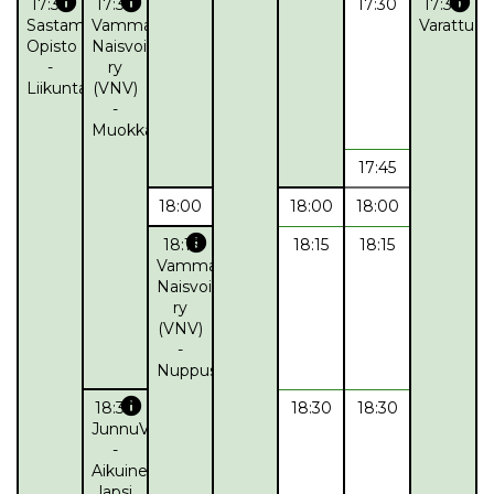
info
info
info
17:30
17:30
17:30
17:30
Sastamalan
Vammalan
Varattu
Opisto
Naisvoimistelijat
-
ry
Liikuntaryhmä
(VNV)
-
Muokkausjumppa
17:45
18:00
18:00
18:00
info
18:15
18:15
18:15
Vammalan
Naisvoimistelijat
ry
(VNV)
-
Nuppuset
info
18:30
18:30
18:30
JunnuValepa
-
Aikuinen-
lapsi