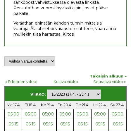
sähköpostivahvistuksessa olevasta linkistä.
Peruutathan vuorosi hyvissä ajoin, jos et pääse
paikalle.
Varaathan enintään kahden tunnin mittaisia
vuoroja. Älä ahnehdi varausten suhteen, vaan anna
muillekin tilaa harrastaa. Kiitos!
Takaisin alkuun »
« Edellinen viikko
Kuluva viikko
Seuraava viikko »
VIIKKO:
Ma 17.4.
Ti 18.4.
Ke 19.4.
To 20.4.
Pe 21.4.
La 22.4.
Su 23.4.
05:00
05:00
05:00
05:00
05:00
05:00
05:00
05:15
05:15
05:15
05:15
05:15
05:15
05:15