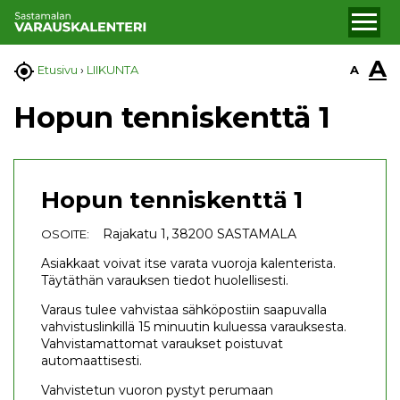
A

A
Etusivu
›
LIIKUNTA
Hopun tenniskenttä 1
Hopun tenniskenttä 1
Rajakatu 1, 38200 SASTAMALA
OSOITE:
Asiakkaat voivat itse varata vuoroja kalenterista.
Täytäthän varauksen tiedot huolellisesti.
Varaus tulee vahvistaa sähköpostiin saapuvalla
vahvistuslinkillä 15 minuutin kuluessa varauksesta.
Vahvistamattomat varaukset poistuvat
automaattisesti.
Vahvistetun vuoron pystyt perumaan