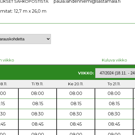
paula.lahdenniemi@sastamala.fi
UKSET SÄHKÖPOSTISTA:
 mitat: 12,7 m x 26,0 m
n viikko
Kuluva viikko
VIIKKO:
8.11.
Ti 19.11.
Ke 20.11.
To 21.11.
:00
08:00
08:00
08:00
:15
08:15
08:15
08:15
:30
08:30
08:30
08:30
:45
08:45
08:45
08:45
:00
09:00
09:00
09:00