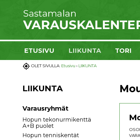
ETUSIVU
LIIKUNTA
TORI

OLET SIVULLA:
Etusivu
›
LIIKUNTA
Mou
LIIKUNTA
Varausryhmät
Mo
Hopun tekonurmikenttä
A+B puolet
OSOI
Hopun tenniskentät
VARA