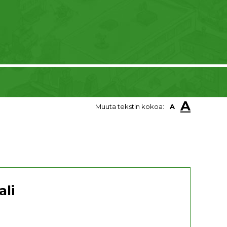
A
Muuta tekstin kokoa:
A
ali