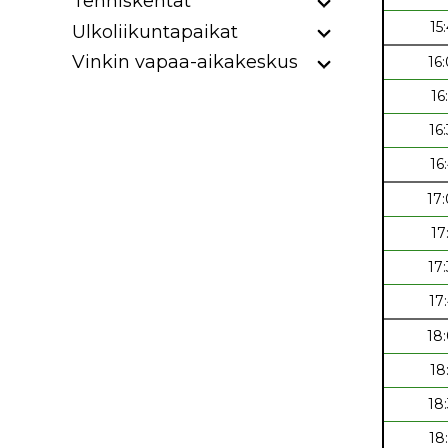
Tenniskentät
15
Ulkoliikuntapaikat
Vinkin vapaa-aikakeskus
16
16
16
16
17
17
17
17
18
18
18
18