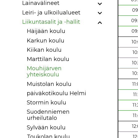
Lainavälineet
09
Leiri- ja ulkoilualueet
09
Liikuntasalit ja -hallit
Häijään koulu
09
Karkun koulu
10
Kiikan koulu
10
Marttilan koulu
10
Mouhijärven
10
yhteiskoulu
Muistolan koulu
11
päiväkotikoulu Helmi
11
Stormin koulu
11
Suodenniemen
11
urheilutalo
12
Sylvään koulu
Toukolan koulu
12