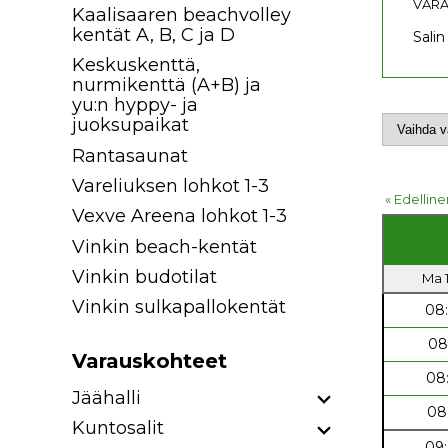
VARA
Kaalisaaren beachvolley
kentät A, B, C ja D
Salin
Keskuskenttä,
nurmikenttä (A+B) ja
yu:n hyppy- ja
juoksupaikat
Rantasaunat
Vareliuksen lohkot 1-3
« Edelline
Vexve Areena lohkot 1-3
Vinkin beach-kentät
Vinkin budotilat
Ma 1
Vinkin sulkapallokentät
08
08
Varauskohteet
08
Jäähalli
08
Kuntosalit
09