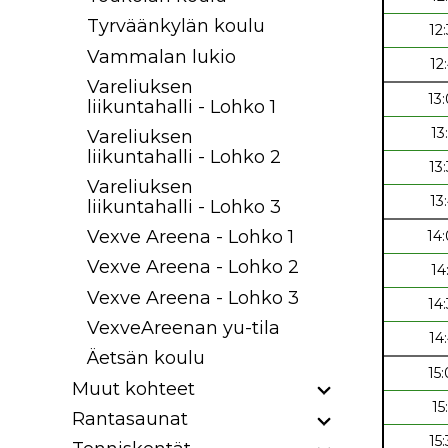
Tyrväänkylän koulu
12
Vammalan lukio
12
Vareliuksen
13
liikuntahalli - Lohko 1
13
Vareliuksen
liikuntahalli - Lohko 2
13
Vareliuksen
13
liikuntahalli - Lohko 3
Vexve Areena - Lohko 1
14
Vexve Areena - Lohko 2
14
Vexve Areena - Lohko 3
14
VexveAreenan yu-tila
14
Äetsän koulu
15
Muut kohteet
15
Rantasaunat
15