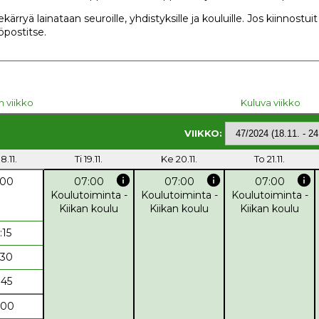
ekärryä lainataan seuroille, yhdistyksille ja kouluille. Jos kiinnostu
öpostitse.
n viikko
Kuluva viikko
VIIKKO:
8.11.
Ti 19.11.
Ke 20.11.
To 21.11.
info
info
info
:00
07:00
07:00
07:00
Koulutoiminta -
Koulutoiminta -
Koulutoiminta -
Kiikan koulu
Kiikan koulu
Kiikan koulu
:15
:30
:45
:00