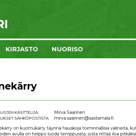
KIRJASTO
NUORISO
inekärry
Mirva Saarinen
USTEN KÄSITTELIJÄ:
mirva.saarinen@sastamala.fi
UKSET SÄHKÖPOSTISTA:
ekärry on kuomukärry täynnä hauskoja toiminnallisia välineitä, kute
eiden avulla on helppo luoda temppurata, josta riittää iloa pitkäksi