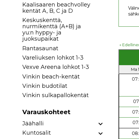
Kaalisaaren beachvolley
Välin
kentät A, B, C ja D
sähk
Keskuskenttä,
nurmikenttä (A+B) ja
yu:n hyppy- ja
juoksupaikat
« Edelline
Rantasaunat
Vareliuksen lohkot 1-3
Vexve Areena lohkot 1-3
Ma 1
Vinkin beach-kentät
07
Vinkin budotilat
Vinkin sulkapallokentät
07
Varauskohteet
07
07
Jäähalli
Kuntosalit
08