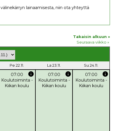
it välinekärryn lainaamisesta, niin ota yhteyttä
Takaisin alkuun »
Seuraava viikko »
Pe 22.11.
La 23.11.
Su 24.11.
info
info
info
07:00
07:00
07:00
Koulutoiminta -
Koulutoiminta -
Koulutoiminta -
Kiikan koulu
Kiikan koulu
Kiikan koulu