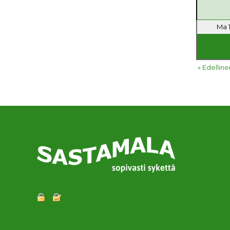
Ma 1
« Edelline