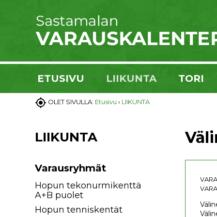
ETUSIVU
LIIKUNTA
TORI

OLET SIVULLA:
Etusivu
›
LIIKUNTA
Väl
LIIKUNTA
Varausryhmät
VARA
Hopun tekonurmikenttä
VARA
A+B puolet
Välin
Hopun tenniskentät
Välin