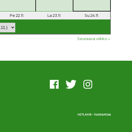
Pe 22.11.
La 23.11.
Su 24.11.
Seuraava viikko »