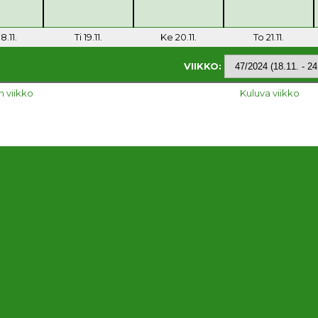
8.11.
Ti 19.11.
Ke 20.11.
To 21.11.
VIIKKO:
n viikko
Kuluva viikko