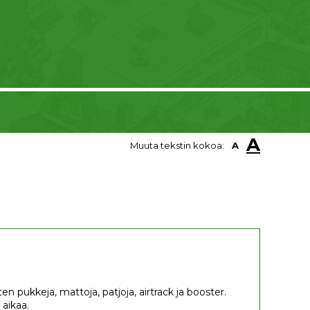
A
Muuta tekstin kokoa:
A
n pukkeja, mattoja, patjoja, airtrack ja booster.
 aikaa.