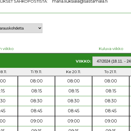
maria.liuksiala@sastamala.fi
UKSET SÄHKÖPOSTISTA:
n viikko
Kuluva viikko
VIIKKO:
8.11.
Ti 19.11.
Ke 20.11.
To 21.11.
:00
08:00
08:00
08:00
:15
08:15
08:15
08:15
:30
08:30
08:30
08:30
:45
08:45
08:45
08:45
:00
09:00
09:00
09:00
:15
09:15
09:15
09:15