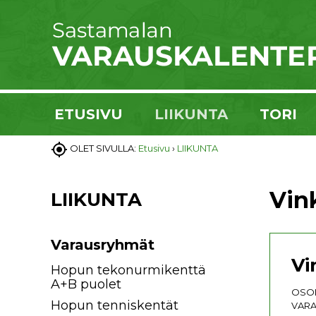
ETUSIVU
LIIKUNTA
TORI

OLET SIVULLA:
Etusivu
›
LIIKUNTA
Vink
LIIKUNTA
Varausryhmät
Vi
Hopun tekonurmikenttä
A+B puolet
OSOI
Hopun tenniskentät
VARA