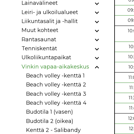
Lainavälineet
09
Leiri- ja ulkoilualueet
09
Liikuntasalit ja -hallit
Muut kohteet
10
Rantasaunat
10
Tenniskentät
10
Ulkoliikuntapaikat
Vinkin vapaa-aikakeskus
10
Beach volley -kenttä 1
11
Beach volley -kenttä 2
11
Beach volley -kenttä 3
11
Beach volley -kenttä 4
11
Budotila 1 (vasen)
12
Budotila 2 (oikea)
12
Kenttä 2 - Salibandy