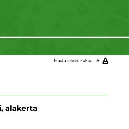
A
Muuta tekstin kokoa:
A
, alakerta