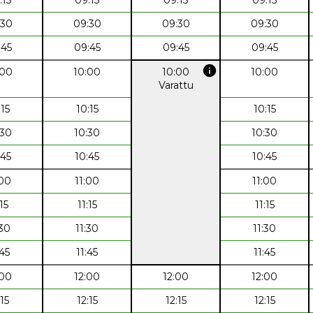
:30
09:30
09:30
09:30
:45
09:45
09:45
09:45
info
:00
10:00
10:00
10:00
Varattu
:15
10:15
10:15
:30
10:30
10:30
:45
10:45
10:45
:00
11:00
11:00
:15
11:15
11:15
:30
11:30
11:30
:45
11:45
11:45
:00
12:00
12:00
12:00
:15
12:15
12:15
12:15