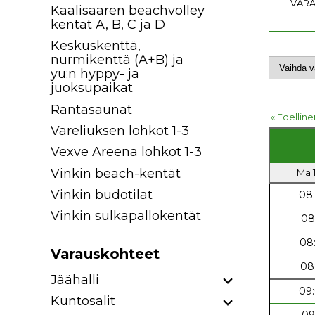
VARA
Kaalisaaren beachvolley
kentät A, B, C ja D
Keskuskenttä,
nurmikenttä (A+B) ja
yu:n hyppy- ja
juoksupaikat
Rantasaunat
« Edelline
Vareliuksen lohkot 1-3
Vexve Areena lohkot 1-3
Vinkin beach-kentät
Ma 1
Vinkin budotilat
08
Vinkin sulkapallokentät
08
08
Varauskohteet
08
Jäähalli
09
Kuntosalit
09