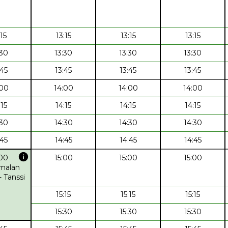
:15
13:15
13:15
13:15
:30
13:30
13:30
13:30
:45
13:45
13:45
13:45
:00
14:00
14:00
14:00
:15
14:15
14:15
14:15
:30
14:30
14:30
14:30
:45
14:45
14:45
14:45
info
:00
15:00
15:00
15:00
malan
- Tanssi
15:15
15:15
15:15
15:30
15:30
15:30