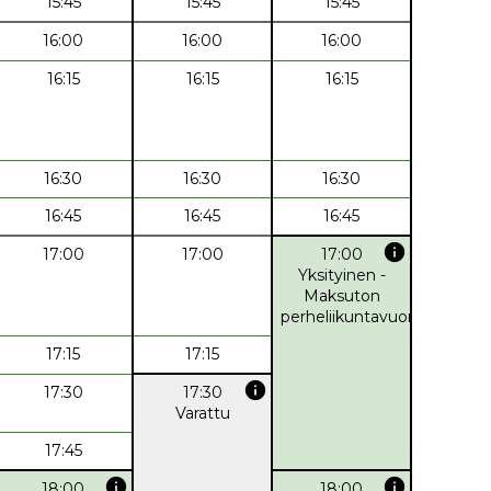
15:45
15:45
15:45
16:00
16:00
16:00
16:15
16:15
16:15
16:30
16:30
16:30
16:45
16:45
16:45
info
17:00
17:00
17:00
Yksityinen -
Maksuton
perheliikuntavuoro
17:15
17:15
info
17:30
17:30
Varattu
17:45
info
info
18:00
18:00