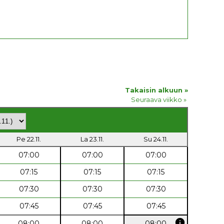
Takaisin alkuun »
Seuraava viikko »
Pe 22.11.
La 23.11.
Su 24.11.
07:00
07:00
07:00
07:15
07:15
07:15
07:30
07:30
07:30
07:45
07:45
07:45
info
08:00
08:00
08:00