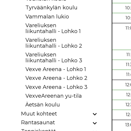
Tyrväänkylän koulu
10
Vammalan lukio
10
Vareliuksen
11
liikuntahalli - Lohko 1
Vareliuksen
liikuntahalli - Lohko 2
Vareliuksen
11
liikuntahalli - Lohko 3
11
Vexve Areena - Lohko 1
11
Vexve Areena - Lohko 2
12
Vexve Areena - Lohko 3
12
VexveAreenan yu-tila
Äetsän koulu
12
Muut kohteet
12
Rantasaunat
13