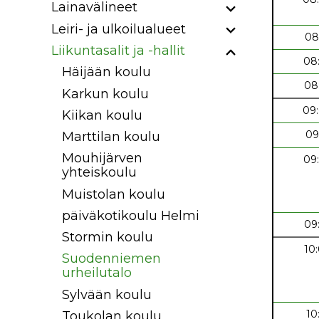
Lainavälineet
Leiri- ja ulkoilualueet
08
Liikuntasalit ja -hallit
08
Häijään koulu
08
Karkun koulu
09
Kiikan koulu
09
Marttilan koulu
Mouhijärven
09
yhteiskoulu
Muistolan koulu
päiväkotikoulu Helmi
09
Stormin koulu
10
Suodenniemen
urheilutalo
Sylvään koulu
10
Toukolan koulu