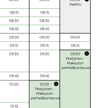
Varattu
08:15
08:15
08:30
08:30
08:45
08:45
09:00
09:00
09:00
09:15
09:15
09:15
info
09:30
09:30
09:30
Yksityinen -
Maksuton
perheliikuntavuoro
09:45
09:45
info
10:00
10:00
Yksityinen -
Maksuton
perheliikuntavuoro
10:15