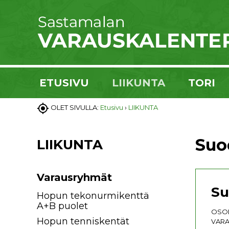
ETUSIVU
LIIKUNTA
TORI

OLET SIVULLA:
Etusivu
›
LIIKUNTA
Suo
LIIKUNTA
Varausryhmät
Su
Hopun tekonurmikenttä
A+B puolet
OSOI
Hopun tenniskentät
VARA