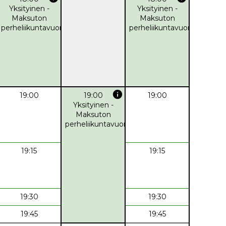
Yksityinen -
Yksityinen -
Maksuton
Maksuton
perheliikuntavuoro
perheliikuntavuoro
info
19:00
19:00
19:00
Yksityinen -
Maksuton
perheliikuntavuoro
19:15
19:15
19:30
19:30
19:45
19:45