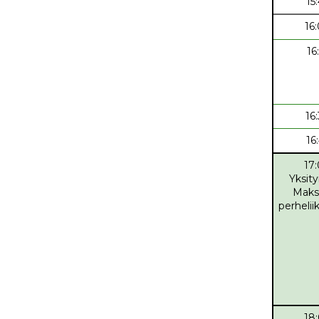
15
16
16
16
16
17
Yksity
Maks
perheli
18