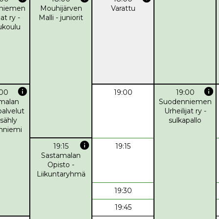
niemen
Mouhijärven
Varattu
jat ry -
Malli - juniorit
ukoulu
info
info
:00
19:00
19:00
malan
Suodenniemen
palvelut
Urheilijat ry -
-sähly
sulkapallo
nniemi
info
19:15
19:15
Sastamalan
Opisto -
Liikuntaryhmä
19:30
19:45