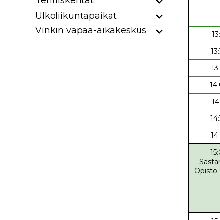
Tenniskentät
Ulkoliikuntapaikat
Vinkin vapaa-aikakeskus
13
13
13
14
14
14
14
15
Sasta
Opisto 