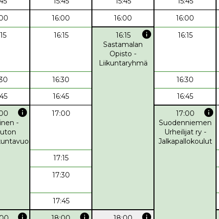
:45
15:45
15:45
15:45
:00
16:00
16:00
16:00
info
:15
16:15
16:15
16:15
Sastamalan
Opisto -
Liikuntaryhmä
:30
16:30
16:30
:45
16:45
16:45
info
info
:00
17:00
17:00
inen -
Suodenniemen
uton
Urheilijat ry -
ikuntavuoro
Jalkapallokoulut
17:15
17:30
17:45
info
info
info
:00
18:00
18:00