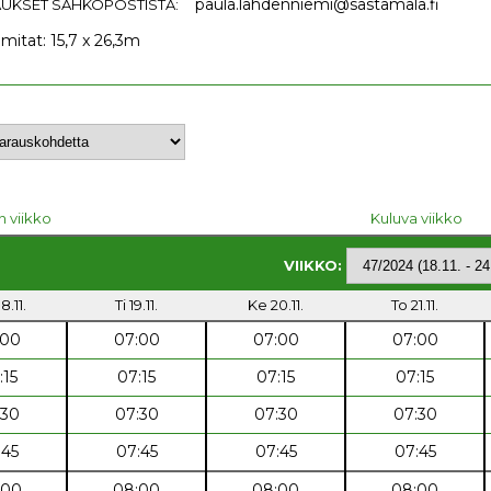
paula.lahdenniemi@sastamala.fi
UKSET SÄHKÖPOSTISTA:
 mitat: 15,7 x 26,3m
n viikko
Kuluva viikko
VIIKKO:
8.11.
Ti 19.11.
Ke 20.11.
To 21.11.
:00
07:00
07:00
07:00
:15
07:15
07:15
07:15
:30
07:30
07:30
07:30
:45
07:45
07:45
07:45
:00
08:00
08:00
08:00