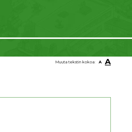
A
Muuta tekstin kokoa:
A