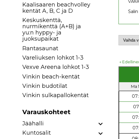
VARA
Kaalisaaren beachvolley
kentät A, B, C ja D
Salin
Keskuskenttä,
nurmikenttä (A+B) ja
yu:n hyppy- ja
juoksupaikat
Rantasaunat
Vareliuksen lohkot 1-3
« Edelline
Vexve Areena lohkot 1-3
Vinkin beach-kentät
Vinkin budotilat
Ma 1
Vinkin sulkapallokentät
07
07
Varauskohteet
07
Jäähalli
07
Kuntosalit
08