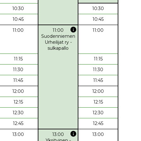
10:30
10:30
10:45
10:45
info
11:00
11:00
11:00
Suodenniemen
Urheilijat ry -
sulkapallo
11:15
11:15
11:30
11:30
11:45
11:45
12:00
12:00
12:15
12:15
12:30
12:30
12:45
12:45
info
13:00
13:00
13:00
Yksityinen -