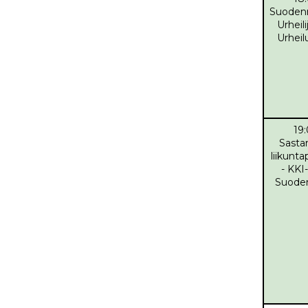
Suoden
Urheili
Urheil
19
Sasta
liikunta
- KKI
Suode