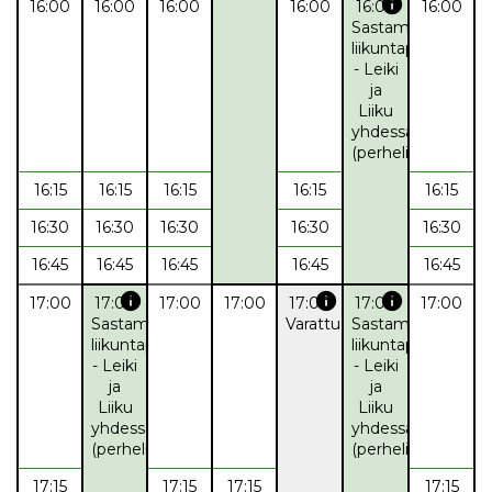
info
16:00
16:00
16:00
16:00
16:00
16:00
Sastamalan
liikuntapalvelut
- Leiki
ja
Liiku
yhdessä
(perheliikunta)
16:15
16:15
16:15
16:15
16:15
16:30
16:30
16:30
16:30
16:30
16:45
16:45
16:45
16:45
16:45
info
info
info
17:00
17:00
17:00
17:00
17:00
17:00
17:00
Sastamalan
Varattu
Sastamalan
liikuntapalvelut
liikuntapalvelut
- Leiki
- Leiki
ja
ja
Liiku
Liiku
yhdessä
yhdessä
(perheliikunta)
(perheliikunta)
17:15
17:15
17:15
17:15