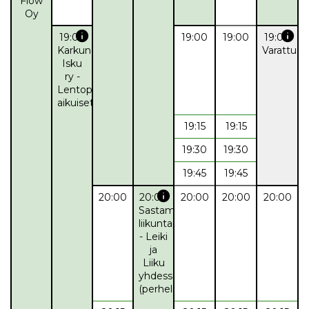
Flow
Oy
info
info
19:00
19:00
19:00
19:00
Karkun
Varattu
Isku
ry -
Lentopallo,
aikuiset
19:15
19:15
19:30
19:30
19:45
19:45
info
20:00
20:00
20:00
20:00
20:00
Sastamalan
liikuntapalvelut
- Leiki
ja
Liiku
yhdessä
(perheliikunta)