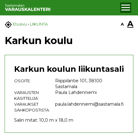
A

A
Etusivu
›
LIIKUNTA
Karkun koulu
Karkun koulun liikuntasali
Riippiläntie 101, 38100
OSOITE:
Sastamala
Paula Lahdenniemi
VARAUSTEN
KÄSITTELIJÄ:
paula.lahdenniemi@sastamala.fi
VARAUKSET
SÄHKÖPOSTISTA:
Salin mitat: 10,0 m x 18,0 m