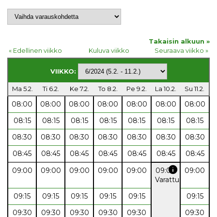
Takaisin alkuun »
« Edellinen viikko
Kuluva viikko
Seuraava viikko »
VIIKKO:
Ma 5.2.
Ti 6.2.
Ke 7.2.
To 8.2.
Pe 9.2.
La 10.2.
Su 11.2.
08:00
08:00
08:00
08:00
08:00
08:00
08:00
08:15
08:15
08:15
08:15
08:15
08:15
08:15
08:30
08:30
08:30
08:30
08:30
08:30
08:30
08:45
08:45
08:45
08:45
08:45
08:45
08:45
info
09:00
09:00
09:00
09:00
09:00
09:00
09:00
Varattu
09:15
09:15
09:15
09:15
09:15
09:15
09:30
09:30
09:30
09:30
09:30
09:30