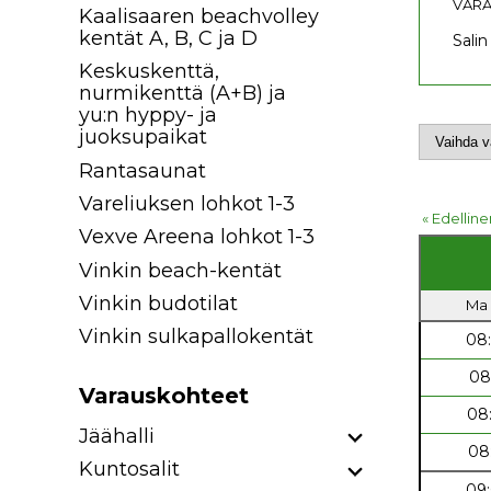
VARA
Kaalisaaren beachvolley
kentät A, B, C ja D
Salin
Keskuskenttä,
nurmikenttä (A+B) ja
yu:n hyppy- ja
juoksupaikat
Rantasaunat
Vareliuksen lohkot 1-3
« Edelline
Vexve Areena lohkot 1-3
Vinkin beach-kentät
Vinkin budotilat
Ma 
Vinkin sulkapallokentät
08
08
Varauskohteet
08
Jäähalli
08
Kuntosalit
09