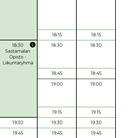
18:15
18:15
info
18:30
18:30
18:30
Sastamalan
Opisto -
Liikuntaryhmä
18:45
18:45
19:00
19:00
19:15
19:15
19:30
19:30
19:30
19:45
19:45
19:45