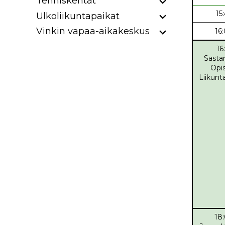
Tenniskentät
15
Ulkoliikuntapaikat
Vinkin vapaa-aikakeskus
16
16
Sasta
Opis
Liikun
18