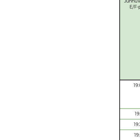
JunnuV
E/F-
19
19
19
19