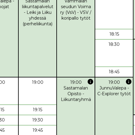
alepa -
Sastamalan
Vammalan
pojat
liikuntapalvelut
seudun Voima
- Leiki ja Liiku
ry (VsV) - VSV /
yhdessä
koripallo tytöt
(perheliikunta)
18:15
18:30
18:45
info
info
:00
19:00
19:00
19:00
Sastamalan
JunnuValepa -
Opisto -
C-Explorer tytöt
Liikuntaryhmä
:15
19:15
:30
19:30
:45
19:45