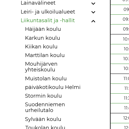
Lainavälineet
09
Leiri- ja ulkoilualueet
09
Liikuntasalit ja -hallit
Häijään koulu
09
Karkun koulu
10
Kiikan koulu
10
Marttilan koulu
10
Mouhijärven
10
yhteiskoulu
Muistolan koulu
11
päiväkotikoulu Helmi
11
Stormin koulu
11
Suodenniemen
11
urheilutalo
12
Sylvään koulu
Toukolan koulu
12