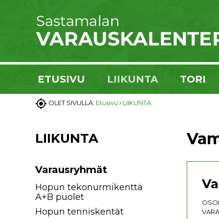
ETUSIVU
LIIKUNTA
TORI

OLET SIVULLA:
Etusivu
›
LIIKUNTA
Vam
LIIKUNTA
Varausryhmät
Va
Hopun tekonurmikenttä
A+B puolet
OSOI
Hopun tenniskentät
VARA