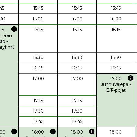
:45
15:45
15:45
15:45
:00
16:00
16:00
16:00
info
:15
16:15
16:15
16:15
malan
to -
taryhmä
16:30
16:30
16:30
16:45
16:45
16:45
info
17:00
17:00
17:00
JunnuValepa -
E/F-pojat
17:15
17:15
17:30
17:30
17:45
17:45
info
info
info
:00
18:00
18:00
18:00