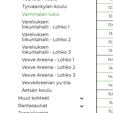
Tyrväänkylän koulu
12
Vammalan lukio
12
Vareliuksen
13
liikuntahalli - Lohko 1
13
Vareliuksen
liikuntahalli - Lohko 2
13
Vareliuksen
13
liikuntahalli - Lohko 3
Vexve Areena - Lohko 1
14
Vexve Areena - Lohko 2
14
Vexve Areena - Lohko 3
14
VexveAreenan yu-tila
14
Äetsän koulu
15
Muut kohteet
15
Rantasaunat
15