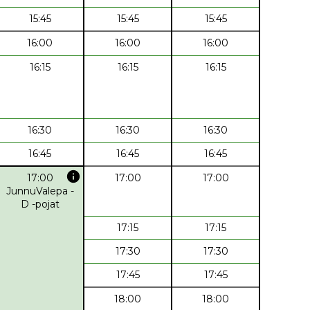
15:45
15:45
15:45
16:00
16:00
16:00
16:15
16:15
16:15
16:30
16:30
16:30
16:45
16:45
16:45
info
17:00
17:00
17:00
JunnuValepa -
D -pojat
17:15
17:15
17:30
17:30
17:45
17:45
18:00
18:00