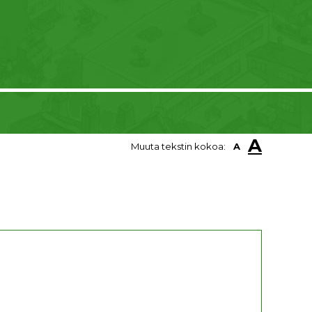
A
Muuta tekstin kokoa:
A